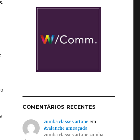
s.
e
do
COMENTÁRIOS RECENTES
e
zumba classes artane
em
Avalanche ameaçada
zumba classes artane zumba