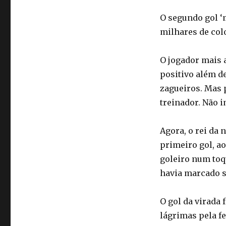
O segundo gol ‘
milhares de col
O jogador mais a
positivo além d
zagueiros. Mas 
treinador. Não i
Agora, o rei da
primeiro gol, a
goleiro num toq
havia marcado se
O gol da virada 
lágrimas pela f