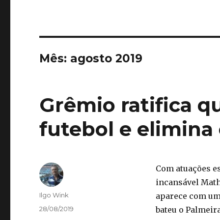
Mês:
agosto 2019
Grêmio ratifica 
futebol e elimina
Com atuações e
incansável Math
Autor
Ilgo Wink
aparece com um 
Publicado
28/08/2019
bateu o Palmeira
em