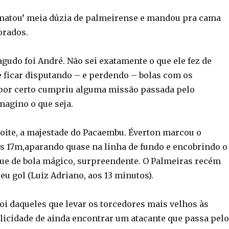
matou’ meia dúzia de palmeirense e mandou pra cama
orados.
gudo foi André. Não sei exatamente o que ele fez de
e ficar disputando – e perdendo – bolas com os
por certo cumpriu alguma missão passada pelo
magino o que seja.
 noite, a majestade do Pacaembu. Éverton marcou o
os 17m,aparando quase na linha de fundo e encobrindo o
ue de bola mágico, surpreendente. O Palmeiras recém
u gol (Luiz Adriano, aos 13 minutos).
foi daqueles que levar os torcedores mais velhos às
elicidade de ainda encontrar um atacante que passa pel