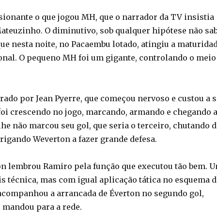
sionante o que jogou MH, que o narrador da TV insistia
teuzinho. O diminutivo, sob qualquer hipótese não sa
que nesta noite, no Pacaembu lotado, atingiu a maturida
onal. O pequeno MH foi um gigante, controlando o meio
rado por Jean Pyerre, que começou nervoso e custou a s
foi crescendo no jogo, marcando, armando e chegando 
lhe não marcou seu gol, que seria o terceiro, chutando d
brigando Weverton a fazer grande defesa.
son lembrou Ramiro pela função que executou tão bem. 
 técnica, mas com igual aplicação tática no esquema d
 acompanhou a arrancada de Éverton no segundo gol,
e mandou para a rede.