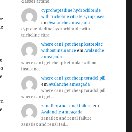
classes artane
cyproheptadine hydrochloride
with tricholine citrate syrup uses
be
em
Avalanche ameaçada
de
cyproheptadine hydrochloride with
tricholine citra…
where can i get cheap ketorolac
without insurance
em
Avalanche
ameaçada
e
where can i get cheap ketorolac without
ao
insurance…
e
where can i get cheap toradol pill
em
Avalanche ameaçada
where can i get cheap toradol pill
where can i get…
Um
zanaflex and renal failure
em
e
Avalanche ameaçada
zanaflex and renal failure
zanaflex and renal fail…