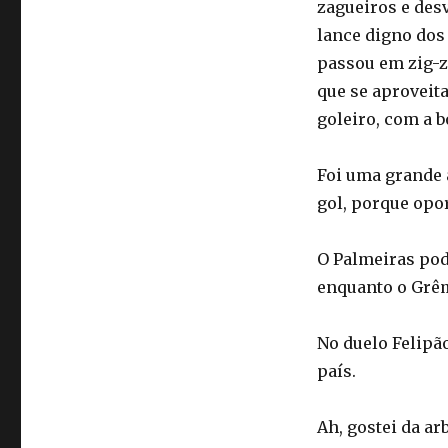
zagueiros e des
lance digno dos
passou em zig-za
que se aproveita
goleiro, com a b
Foi uma grande 
gol, porque opo
O Palmeiras pode
enquanto o Grêm
No duelo Felipã
país.
Ah, gostei da a