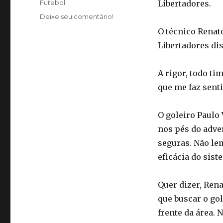
Categorias
Futebol
Libertadores.
Deixe seu comentário!
O técnico Renato
Libertadores di
A rigor, todo t
que me faz senti
O goleiro Paulo
nos pés do adve
seguras. Não le
eficácia do sis
Quer dizer, Rena
que buscar o gol
frente da área.