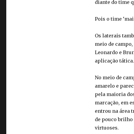
diante do time 
Pois o time ‘mai
Os laterais tam
meio de campo, 
Leonardo e Brun
aplicação tática.
No meio de camp
amarelo e parec
pela maioria dos
marcação, em e
entrou na área t
de pouco brilho
virtuoses.