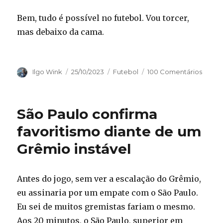
Bem, tudo é possível no futebol. Vou torcer,
mas debaixo da cama.
Autor
Publicado
Categorias
Ilgo Wink
25/10/2023
Futebol
100 Comentários
em
São Paulo confirma
favoritismo diante de um
Grêmio instável
Antes do jogo, sem ver a escalação do Grêmio,
eu assinaria por um empate com o São Paulo.
Eu sei de muitos gremistas fariam o mesmo.
Aos 20 minutos, o São Paulo, superior em