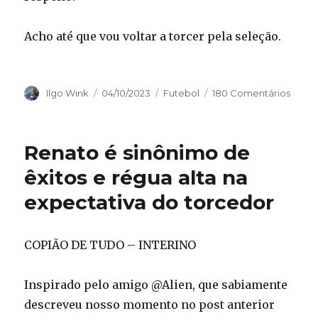
Acho até que vou voltar a torcer pela seleção.
Autor
Publicado
Categorias
Ilgo Wink
04/10/2023
Futebol
180 Comentários
em
Renato é sinônimo de
êxitos e régua alta na
expectativa do torcedor
COPIÃO DE TUDO – INTERINO
Inspirado pelo amigo @Alien, que sabiamente
descreveu nosso momento no post anterior