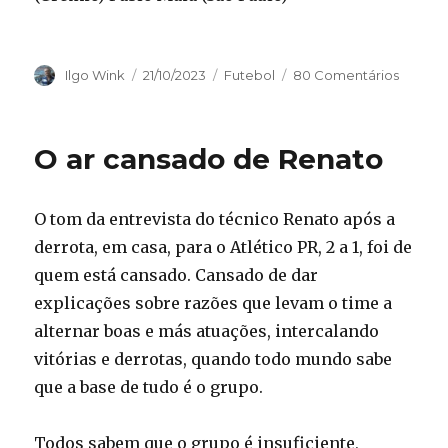
Autor
Publicado
Categorias
Ilgo Wink
21/10/2023
Futebol
80 Comentários
em
O ar cansado de Renato
O tom da entrevista do técnico Renato após a
derrota, em casa, para o Atlético PR, 2 a 1, foi de
quem está cansado. Cansado de dar
explicações sobre razões que levam o time a
alternar boas e más atuações, intercalando
vitórias e derrotas, quando todo mundo sabe
que a base de tudo é o grupo.
Todos sabem que o grupo é insuficiente,