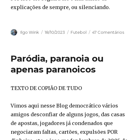
explicações de sempre, ou silenciando.
Autor
Publicado
Categorias
Ilgo Wink
18/10/2023
Futebol
47 Comentários
em
Paródia, paranoia ou
apenas paranoicos
TEXTO DE COPIÃO DE TUDO
Vimos aqui nesse Blog democrático vários
amigos desconfiar de alguns jogos, das casas
de apostas, jogadores já condenados que
negociaram faltas, cartões, expulsões POR