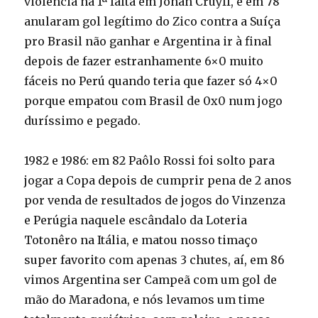
violência na 1ª falta em Johan Cruyff, e em 78
anularam gol legítimo do Zico contra a Suíça
pro Brasil não ganhar e Argentina ir à final
depois de fazer estranhamente 6×0 muito
fáceis no Perú quando teria que fazer só 4×0
porque empatou com Brasil de 0x0 num jogo
duríssimo e pegado.
1982 e 1986: em 82 Paôlo Rossi foi solto para
jogar a Copa depois de cumprir pena de 2 anos
por venda de resultados de jogos do Vinzenza
e Perúgia naquele escândalo da Loteria
Totonêro na Itália, e matou nosso timaço
super favorito com apenas 3 chutes, aí, em 86
vimos Argentina ser Campeã com um gol de
mão do Maradona, e nós levamos um time