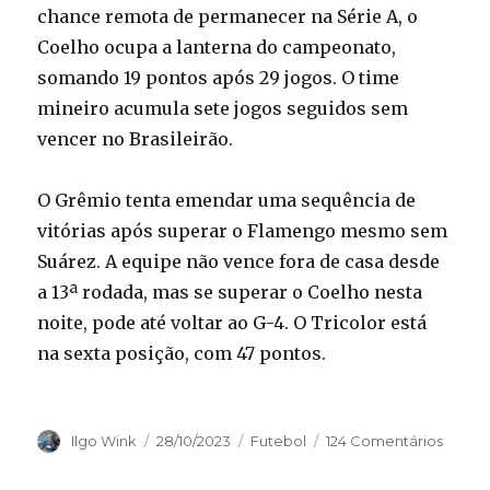
chance remota de permanecer na Série A, o
Coelho ocupa a lanterna do campeonato,
somando 19 pontos após 29 jogos. O time
mineiro acumula sete jogos seguidos sem
vencer no Brasileirão.
O Grêmio tenta emendar uma sequência de
vitórias após superar o Flamengo mesmo sem
Suárez. A equipe não vence fora de casa desde
a 13ª rodada, mas se superar o Coelho nesta
noite, pode até voltar ao G-4. O Tricolor está
na sexta posição, com 47 pontos.
Autor
Publicado
Categorias
Ilgo Wink
28/10/2023
Futebol
124 Comentários
em