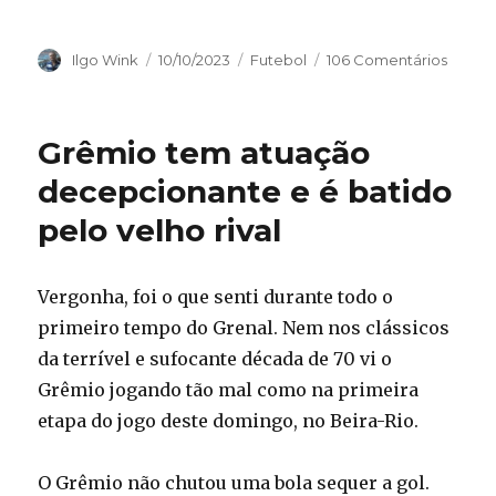
Autor
Publicado
Categorias
Ilgo Wink
10/10/2023
Futebol
106 Comentários
em
Grêmio tem atuação
decepcionante e é batido
pelo velho rival
Vergonha, foi o que senti durante todo o
primeiro tempo do Grenal. Nem nos clássicos
da terrível e sufocante década de 70 vi o
Grêmio jogando tão mal como na primeira
etapa do jogo deste domingo, no Beira-Rio.
O Grêmio não chutou uma bola sequer a gol.