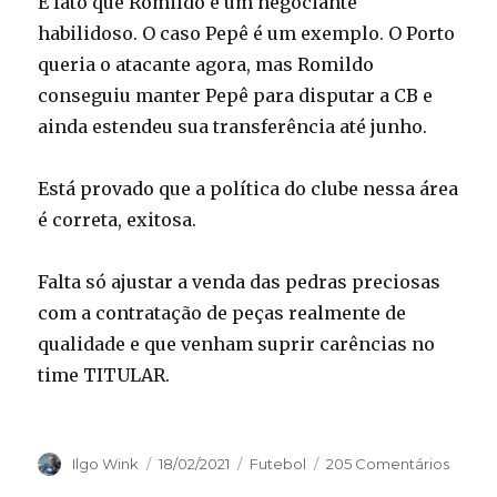
É fato que Romildo é um negociante
habilidoso. O caso Pepê é um exemplo. O Porto
queria o atacante agora, mas Romildo
conseguiu manter Pepê para disputar a CB e
ainda estendeu sua transferência até junho.
Está provado que a política do clube nessa área
é correta, exitosa.
Falta só ajustar a venda das pedras preciosas
com a contratação de peças realmente de
qualidade e que venham suprir carências no
time TITULAR.
Autor
Publicado
Categorias
Ilgo Wink
18/02/2021
Futebol
205 Comentários
em