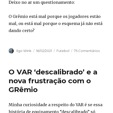
Deixo no ar um questionamento:
O Grêmio está mal porque os jogadores estão
mal, ou está mal porque o esquema já não está
dando certo?
Autor
Publicado
Categorias
Ilgo Wink
16/02/2021
Futebol
75 Comentários
em
O VAR ‘descalibrado’ e a
nova frustração com o
GRêmio
Minha curiosidade a respeito do VAR é se essa
história de equipamento “descalibrado” só