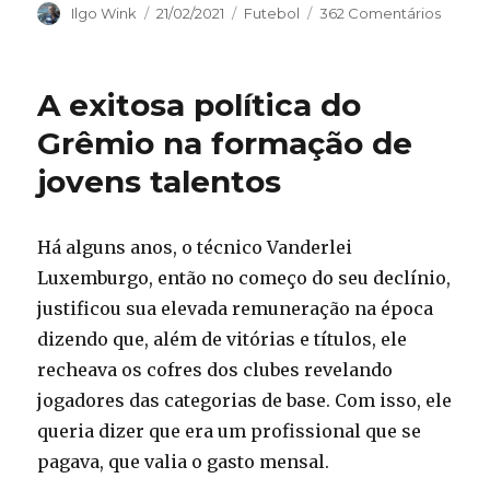
Autor
Publicado
Categorias
Ilgo Wink
21/02/2021
Futebol
362 Comentários
em
A exitosa política do
Grêmio na formação de
jovens talentos
Há alguns anos, o técnico Vanderlei
Luxemburgo, então no começo do seu declínio,
justificou sua elevada remuneração na época
dizendo que, além de vitórias e títulos, ele
recheava os cofres dos clubes revelando
jogadores das categorias de base. Com isso, ele
queria dizer que era um profissional que se
pagava, que valia o gasto mensal.