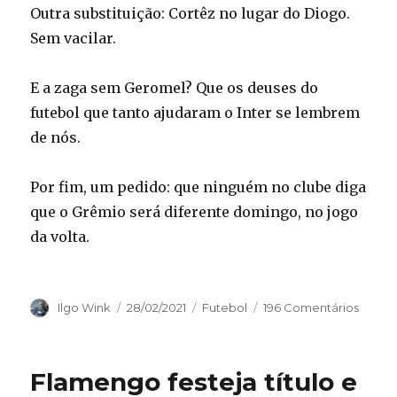
Outra substituição: Cortêz no lugar do Diogo.
Sem vacilar.
E a zaga sem Geromel? Que os deuses do
futebol que tanto ajudaram o Inter se lembrem
de nós.
Por fim, um pedido: que ninguém no clube diga
que o Grêmio será diferente domingo, no jogo
da volta.
Autor
Publicado
Categorias
Ilgo Wink
28/02/2021
Futebol
196 Comentários
em
Flamengo festeja título e