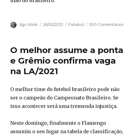
mão do Brasileiro.
Autor
Publicado
Categorias
Ilgo Wink
26/02/2021
Futebol
500 Comentários
em
O melhor assume a ponta
e Grêmio confirma vaga
na LA/2021
O melhor time do futebol brasileiro pode não
ser o campeão do Campeonato Brasileiro. Se
isso acontecer será uma tremenda injustiça.
Neste domingo, finalmente o Flamengo
assumiu o seu lugar na tabela de classificação,