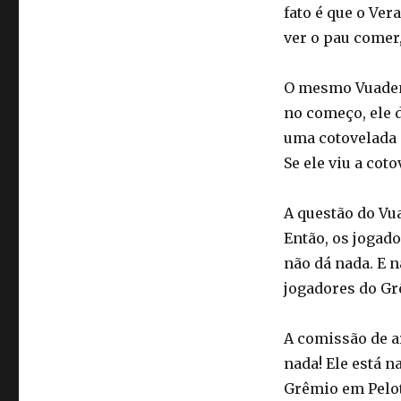
fato é que o Ver
ver o pau comer
O mesmo Vuaden 
no começo, ele 
uma cotovelada 
Se ele viu a cot
A questão do Vua
Então, os jogad
não dá nada. E 
jogadores do Gr
A comissão de a
nada! Ele está n
Grêmio em Pelot