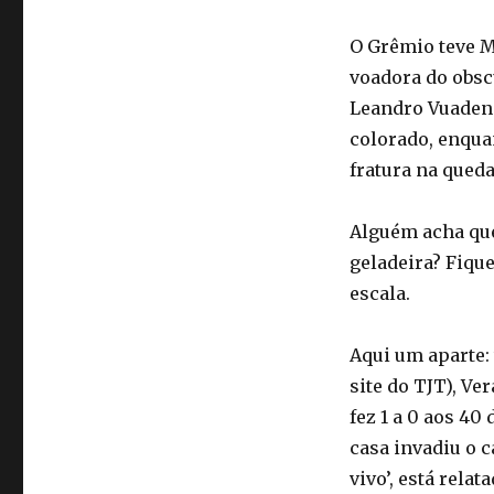
O Grêmio teve M
voadora do obsc
Leandro Vuaden 
colorado, enquan
fratura na queda
Alguém acha que
geladeira? Fiqu
escala.
Aqui um aparte: 
site do TJT), Ve
fez 1 a 0 aos 40
casa invadiu o 
vivo’, está rela