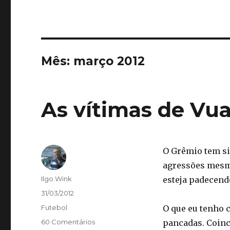
Mês:
março 2012
As vítimas de Vua
O Grêmio tem sid
agressões mesmo
Autor
Ilgo Wink
esteja padecend
Publicado
31/03/2012
em
Categorias
Futebol
O que eu tenho c
60 Comentários
pancadas. Coinc