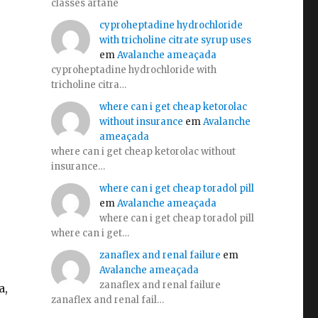
classes artane
cyproheptadine hydrochloride
with tricholine citrate syrup uses
em
Avalanche ameaçada
cyproheptadine hydrochloride with
tricholine citra…
where can i get cheap ketorolac
o
without insurance
em
Avalanche
ameaçada
where can i get cheap ketorolac without
insurance…
where can i get cheap toradol pill
em
Avalanche ameaçada
where can i get cheap toradol pill
where can i get…
zanaflex and renal failure
em
Avalanche ameaçada
zanaflex and renal failure
a,
zanaflex and renal fail…