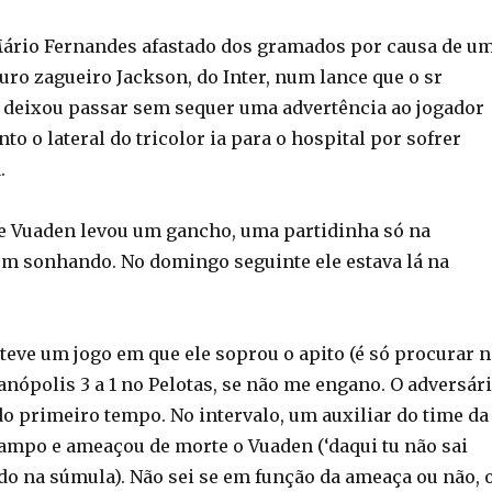
ário Fernandes afastado dos gramados por causa de u
uro zagueiro Jackson, do Inter, num lance que o sr
deixou passar sem sequer uma advertência ao jogador
to o lateral do tricolor ia para o hospital por sofrer
.
 Vuaden levou um gancho, uma partidinha só na
em sonhando. No domingo seguinte ele estava lá na
teve um jogo em que ele soprou o apito (é só procurar 
ranópolis 3 a 1 no Pelotas, se não me engano. O adversár
 do primeiro tempo. No intervalo, um auxiliar do time da
campo e ameaçou de morte o Vuaden (‘daqui tu não sai
tado na súmula). Não sei se em função da ameaça ou não, 