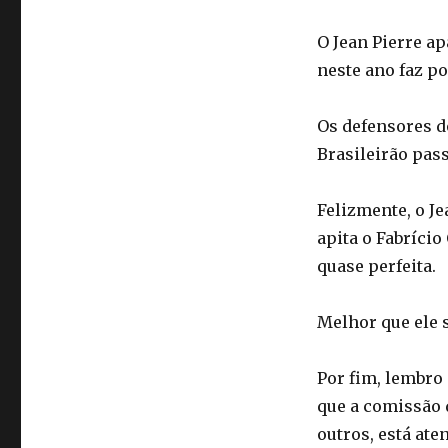
O Jean Pierre a
neste ano faz p
Os defensores d
Brasileirão pass
Felizmente, o J
apita o Fabríci
quase perfeita.
Melhor que ele 
Por fim, lembro
que a comissão 
outros, está ate