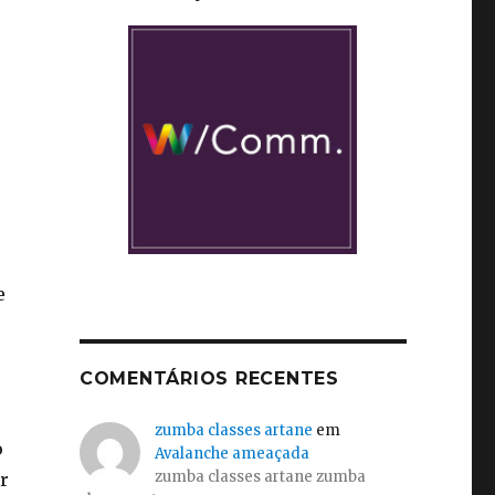
e
COMENTÁRIOS RECENTES
zumba classes artane
em
o
Avalanche ameaçada
zumba classes artane zumba
r