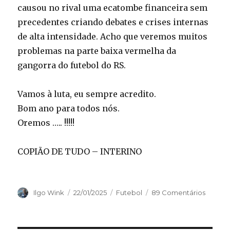
causou no rival uma ecatombe financeira sem
precedentes criando debates e crises internas
de alta intensidade. Acho que veremos muitos
problemas na parte baixa vermelha da
gangorra do futebol do RS.
Vamos à luta, eu sempre acredito.
Bom ano para todos nós.
Oremos ….. !!!!!
COPIÃO DE TUDO – INTERINO
Autor
Publicado
Categorias
Ilgo Wink
22/01/2025
Futebol
89 Comentários
em