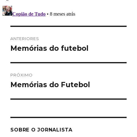
Navegação
ANTERIORES
de
Memórias do futebol
Post
anterior:
Post
PRÓXIMO
Memórias do Futebol
Próximo
post:
SOBRE O JORNALISTA