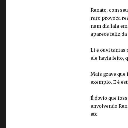
Renato, com seu 
raro provoca re
num dia fala em
aparece feliz da
Li e ouvi tantas
ele havia feito,
Mais grave que i
exemplo. E é est
É óbvio que fos
envolvendo Rena
etc.