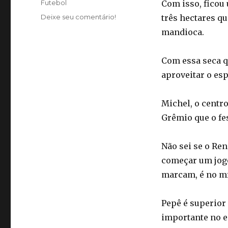
Categorias
Futebol
Com isso, ficou
Deixe seu comentário!
três hectares qu
mandioca.
Com essa seca qu
aproveitar o es
Michel, o centr
Grêmio que o fes
Não sei se o Re
começar um jogo
marcam, é no mí
Pepê é superior
importante no e