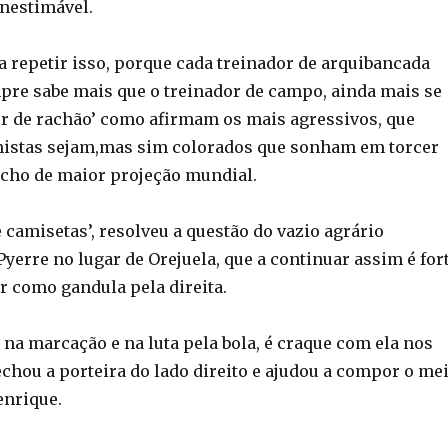
inestimável.
a repetir isso, porque cada treinador de arquibancada
mpre sabe mais que o treinador de campo, ainda mais se
or de rachão’ como afirmam os mais agressivos, que
mistas sejam,mas sim colorados que sonham em torcer
úcho de maior projeção mundial.
 camisetas’, resolveu a questão do vazio agrário
yerre no lugar de Orejuela, que a continuar assim é for
r como gandula pela direita.
o na marcação e na luta pela bola, é craque com ela nos
echou a porteira do lado direito e ajudou a compor o me
nrique.