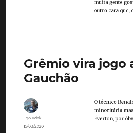
muita gente gos
outro cara que, 
Grêmio vira jogo 
Gauchão
O técnico Renat
minoritária mas 
Autor
Ilgo Wink
Éverton, por ób
Publicado
15/03/2020
em