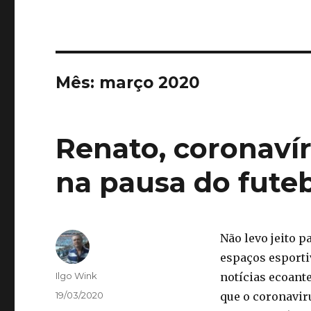
Mês:
março 2020
Renato, coronavír
na pausa do fute
Não levo jeito p
espaços esportiv
Autor
Ilgo Wink
notícias ecoante
Publicado
19/03/2020
que o coronavir
em