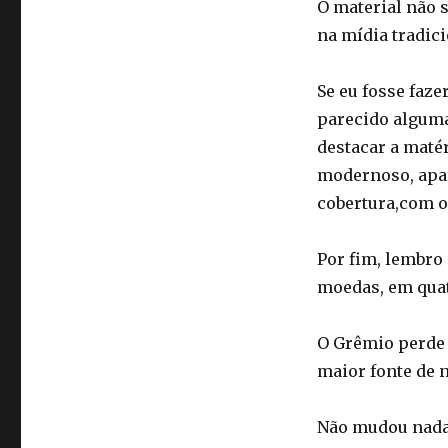
O material não 
na mídia tradici
Se eu fosse faze
parecido alguma
destacar a maté
modernoso, apare
cobertura,com o
Por fim, lembro
moedas, em quat
O Grêmio perde 
maior fonte de n
Não mudou nada.