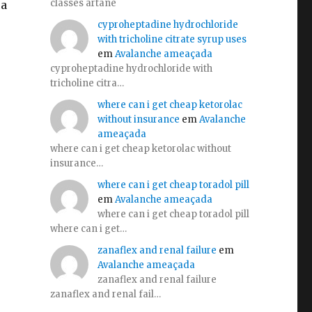
classes artane
ca
cyproheptadine hydrochloride
with tricholine citrate syrup uses
em
Avalanche ameaçada
cyproheptadine hydrochloride with
tricholine citra…
where can i get cheap ketorolac
without insurance
em
Avalanche
ameaçada
where can i get cheap ketorolac without
insurance…
where can i get cheap toradol pill
em
Avalanche ameaçada
where can i get cheap toradol pill
where can i get…
zanaflex and renal failure
em
Avalanche ameaçada
zanaflex and renal failure
zanaflex and renal fail…