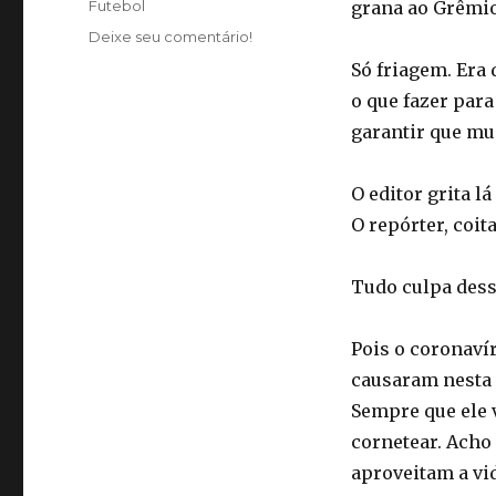
Categorias
Futebol
grana ao Grêmio’
Deixe seu comentário!
Só friagem. Era 
o que fazer para
garantir que mui
O editor grita l
O repórter, coita
Tudo culpa dess
Pois o coronaví
causaram nesta 
Sempre que ele 
cornetear. Acho
aproveitam a vid