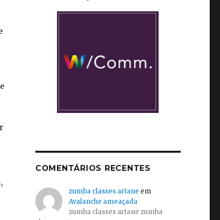
e
ue
r
COMENTÁRIOS RECENTES
o
,
zumba classes artane
em
Avalanche ameaçada
zumba classes artane zumba