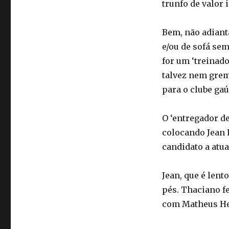
trunfo de valor 
Bem, não adiant
e/ou de sofá se
for um ‘treinad
talvez nem gre
para o clube ga
O ‘entregador de
colocando Jean P
candidato a atua
Jean, que é lent
pés. Thaciano f
com Matheus He