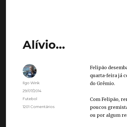
Alívio…
Felipão desemba
quarta-feira já 
Autor
Ilgo Wink
do Grêmio.
Publicado
29/07/2014
em
Categorias
Futebol
Com Felipão, re
1201 Comentários
poucos gremista
ou por algum re