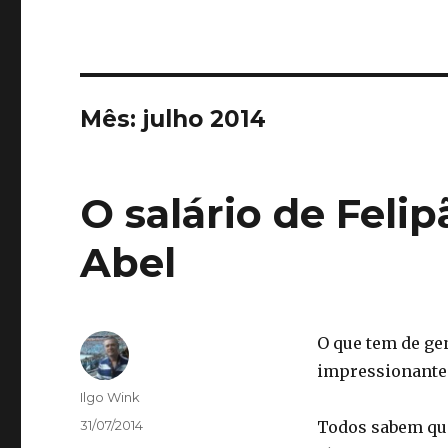
Mês:
julho 2014
O salário de Feli
Abel
O que tem de ge
impressionante
Autor
Ilgo Wink
Publicado
31/07/2014
Todos sabem que
em