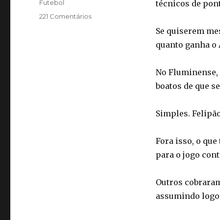
Categorias
Futebol
técnicos de pont
221 Comentários
Se quiserem mes
quanto ganha o 
No Fluminense, 
boatos de que se
Simples. Felipã
Fora isso, o que
para o jogo cont
Outros cobraram
assumindo logo 