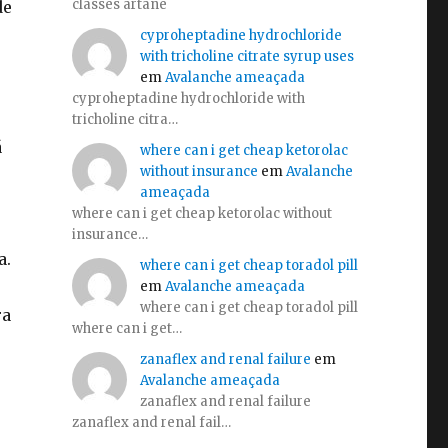
classes artane
de
cyproheptadine hydrochloride
with tricholine citrate syrup uses
em
Avalanche ameaçada
cyproheptadine hydrochloride with
tricholine citra…
á
where can i get cheap ketorolac
without insurance
em
Avalanche
ameaçada
where can i get cheap ketorolac without
insurance…
a.
where can i get cheap toradol pill
em
Avalanche ameaçada
where can i get cheap toradol pill
ra
where can i get…
zanaflex and renal failure
em
Avalanche ameaçada
zanaflex and renal failure
zanaflex and renal fail…