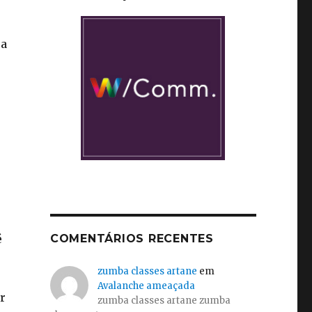
ra
COMENTÁRIOS RECENTES
é
zumba classes artane
em
Avalanche ameaçada
r
zumba classes artane zumba