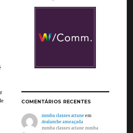
é
r
de
COMENTÁRIOS RECENTES
zumba classes artane
em
Avalanche ameaçada
zumba classes artane zumba