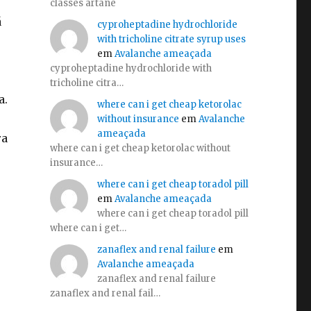
classes artane
á
cyproheptadine hydrochloride
with tricholine citrate syrup uses
em
Avalanche ameaçada
cyproheptadine hydrochloride with
tricholine citra…
a.
where can i get cheap ketorolac
without insurance
em
Avalanche
ameaçada
ra
where can i get cheap ketorolac without
insurance…
where can i get cheap toradol pill
em
Avalanche ameaçada
where can i get cheap toradol pill
where can i get…
zanaflex and renal failure
em
Avalanche ameaçada
zanaflex and renal failure
zanaflex and renal fail…