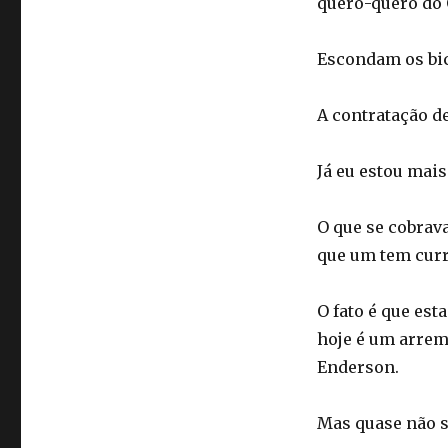
quero-quero do 
Escondam os bic
A contratação d
Já eu estou mai
O que se cobrava
que um tem curr
O fato é que est
hoje é um arrem
Enderson.
Mas quase não se