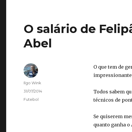
O salário de Feli
Abel
O que tem de ge
impressionante
Autor
Ilgo Wink
Publicado
31/07/2014
Todos sabem que
em
Categorias
Futebol
técnicos de pont
Se quiserem mes
quanto ganha o 