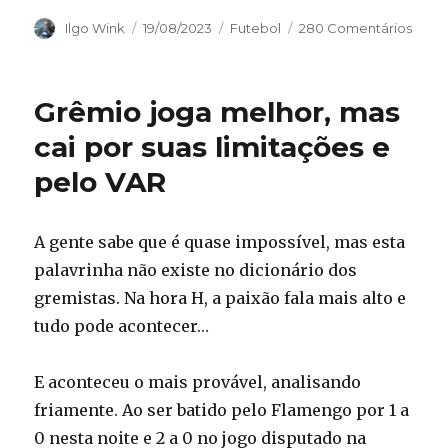
Autor
Publicado
Categorias
Ilgo Wink
19/08/2023
Futebol
280 Comentários
em
Grêmio joga melhor, mas
cai por suas limitações e
pelo VAR
A gente sabe que é quase impossível, mas esta
palavrinha não existe no dicionário dos
gremistas. Na hora H, a paixão fala mais alto e
tudo pode acontecer…
E aconteceu o mais provável, analisando
friamente. Ao ser batido pelo Flamengo por 1 a
0 nesta noite e 2 a 0 no jogo disputado na