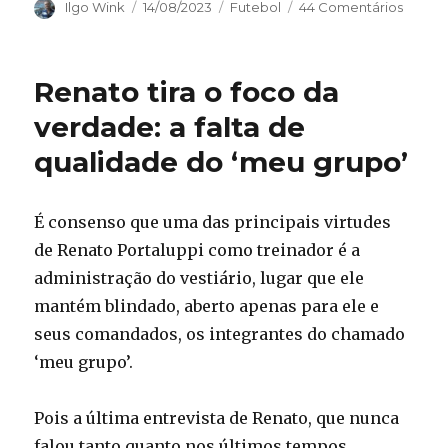
Autor
Publicado
Categorias
Ilgo Wink
14/08/2023
Futebol
44 Comentários
em
Renato tira o foco da
verdade: a falta de
qualidade do ‘meu grupo’
É consenso que uma das principais virtudes
de Renato Portaluppi como treinador é a
administração do vestiário, lugar que ele
mantém blindado, aberto apenas para ele e
seus comandados, os integrantes do chamado
‘meu grupo’.
Pois a última entrevista de Renato, que nunca
falou tanto quanto nos últimos tempos,