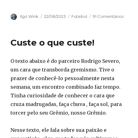
Autor
Publicado
Categorias
Ilgo Wink
22/08/2023
Futebol
91 Comentários
em
Custe o que custe!
O texto abaixo é do parceiro Rodrigo Severo,
um cara que transborda gremismo. Tive o
prazer de conhecê-lo pessoalmente nesta
semana, um encontro combinado faz tempo.
Tinha curiosidade de conhecer o cara que
cruza madrugadas, faça chuva , faça sol, para
torcer pelo seu Grêmio, nosso Grêmio.
Nesse texto, ele fala sobre sua paixão e