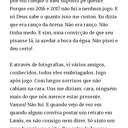
põe em cheque o meu suposto pé quente.
Porque em 2016 e 2017 não fui a nenhum jogo. E
só Deus sabe o quanto isso me custou. Eu dizia
que era ranço da Arena. Não era ranço. Não
tinha medo. E sim, uma convicção de que seu
pisasse lá, ia azedar a boca da égua. Não pisei e
deu certo!
E através de fotografias, vi vários amigos,
conhecidos, todos eles embriagados. Jogo
após jogo. Com largos sorrisos que não
cabiam na cara. Uns me diziam: cara, ninguém
mais do que nós merece estar presente.
Vamos! Não fui. E quando vejo de vez em
quando algum conviva postar um retrato em
Lanús, eu não consigo nem dizer. Só sinto um