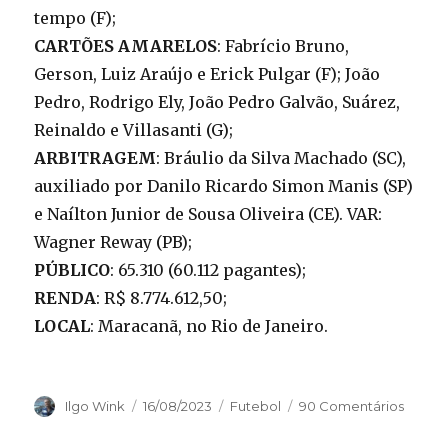
tempo (F);
CARTÕES AMARELOS
: Fabrício Bruno,
Gerson, Luiz Araújo e Erick Pulgar (F); João
Pedro, Rodrigo Ely, João Pedro Galvão, Suárez,
Reinaldo e Villasanti (G);
ARBITRAGEM
: Bráulio da Silva Machado (SC),
auxiliado por Danilo Ricardo Simon Manis (SP)
e Naílton Junior de Sousa Oliveira (CE). VAR:
Wagner Reway (PB);
PÚBLICO
: 65.310 (60.112 pagantes);
RENDA
: R$ 8.774.612,50;
LOCAL
: Maracanã, no Rio de Janeiro.
Autor
Publicado
Categorias
Ilgo Wink
16/08/2023
Futebol
90 Comentários
em