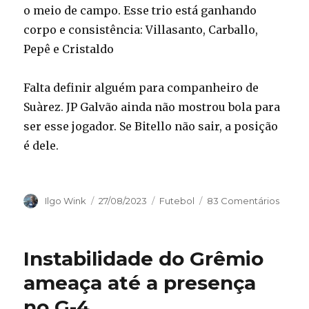
o meio de campo. Esse trio está ganhando
corpo e consistência: Villasanto, Carballo,
Pepê e Cristaldo
Falta definir alguém para companheiro de
Suàrez. JP Galvão ainda não mostrou bola para
ser esse jogador. Se Bitello não sair, a posição
é dele.
Autor
Publicado
Categorias
Ilgo Wink
27/08/2023
Futebol
83 Comentários
em
Instabilidade do Grêmio
ameaça até a presença
no G-4