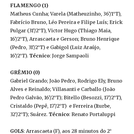
FLAMENGO (1)
Matheus Cunha; Varela (Matheuzinho, 36’/1°T),
Fabrício Bruno, Léo Pereira e Filipe Luís; Erick
Pulgar (31’/2°T), Victor Hugo (Thiago Maia,
16’/2°T), Arrascaeta e Gerson; Bruno Henrique
(Pedro, 31’/2°T) e Gabigol (Luiz Araújo,
16’/2°T).
Técnico
: Jorge Sampaoli
GRÊMIO (0)
Gabriel Grando; João Pedro, Rodrigo Ely, Bruno
Alves e Reinaldo; Villasanti e Carballo (João
Pedro Galvão, 16’/2°T); Bitello (Besozzi, 17’/2°T),
Cristaldo (Pepê, 17’/2°T) e Ferreira (Iturbe,
32’/2°T); Suárez.
Técnico
: Renato Portaluppi
GOLS
: Arrascaeta (F), aos 28 minutos do 2°