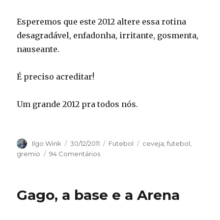
Esperemos que este 2012 altere essa rotina
desagradável, enfadonha, irritante, gosmenta,
nauseante.
É preciso acreditar!
Um grande 2012 pra todos nós.
Autor
Publicado
Categorias
Tags
Ilgo Wink
30/12/2011
Futebol
ceveja
,
futebol
,
em
gremio
94 Comentários
Gago, a base e a Arena