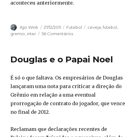
aconteceu anteriormente.
Autor
Publicado
Categorias
Tags
Ilgo Wink
27/12/2011
Futebol
ceveja
,
futebol
,
em
gremio
,
inter
56 Comentários
Douglas e o Papai Noel
É só o que faltava. Os empresários de Douglas
lançaram uma nota para criticar a direção do
Grêmio em relação a uma eventual
prorrogação de contrato do jogador, que vence
no final de 2012.
Reclamam que declarações recentes de