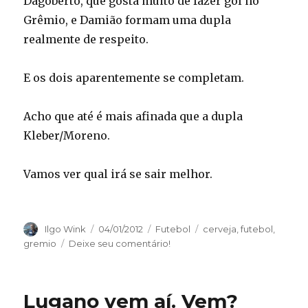
Dagoberto, que gosta muito de fazer gol no
Grêmio, e Damião formam uma dupla
realmente de respeito.
E os dois aparentemente se completam.
Acho que até é mais afinada que a dupla
Kleber/Moreno.
Vamos ver qual irá se sair melhor.
Autor
Publicado
Categorias
Tags
Ilgo Wink
04/01/2012
Futebol
cerveja
,
futebol
,
em
gremio
Deixe seu comentário!
Lugano vem aí. Vem?