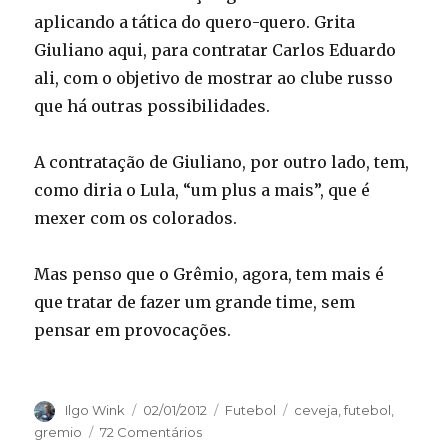
aplicando a tática do quero-quero. Grita
Giuliano aqui, para contratar Carlos Eduardo
ali, com o objetivo de mostrar ao clube russo
que há outras possibilidades.
A contratação de Giuliano, por outro lado, tem,
como diria o Lula, “um plus a mais”, que é
mexer com os colorados.
Mas penso que o Grêmio, agora, tem mais é
que tratar de fazer um grande time, sem
pensar em provocações.
Autor
Publicado
Categorias
Tags
Ilgo Wink
02/01/2012
Futebol
ceveja
,
futebol
,
em
gremio
72 Comentários