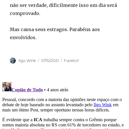
não ser verdade, dificilmente isso um dia será
comprovado.
Mas causa seus estragos. Parabéns aos
envolvidos.
Autor
Publicado
Categorias
Ilgo Wink
07/12/2021
Futebol
em