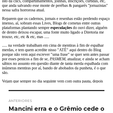
Navegação
ANTERIORES
de
Mancini erra e o Grêmio cede o
Post