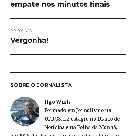
anterior:
empate nos minutos finais
Post
PRÓXIMO
Vergonha!
Próximo
post:
SOBRE O JORNALISTA
Ilgo Wink
Formado em Jornalismo na
UFRGS, fiz estágio no Diário de
Notícias e na Folha da Manhã,
em 1976. Trabalhei a maior parte do tempo na