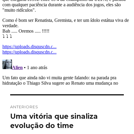
Navegação
ANTERIORES
de
Uma vitória que sinaliza
Post
anterior:
evolução do time
Post