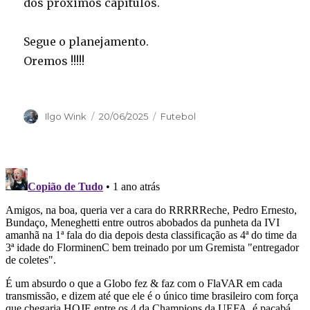
dos próximos capítulos.
Segue o planejamento.
Oremos !!!!!
Autor
Publicado
Categorias
Ilgo Wink
20/06/2025
Futebol
em