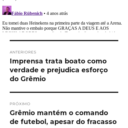
Navegação
ANTERIORES
de
Imprensa trata boato como
Post
anterior:
verdade e prejudica esforço
Post
do Grêmio
PRÓXIMO
Grêmio mantém o comando
Próximo
post:
de futebol, apesar do fracasso