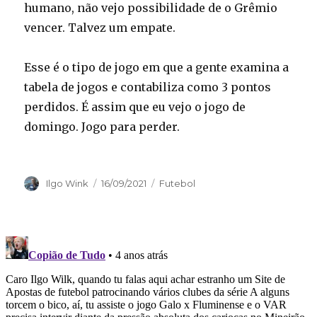
humano, não vejo possibilidade de o Grêmio
vencer. Talvez um empate.
Esse é o tipo de jogo em que a gente examina a
tabela de jogos e contabiliza como 3 pontos
perdidos. É assim que eu vejo o jogo de
domingo. Jogo para perder.
Autor
Publicado
Categorias
Ilgo Wink
16/09/2021
Futebol
em