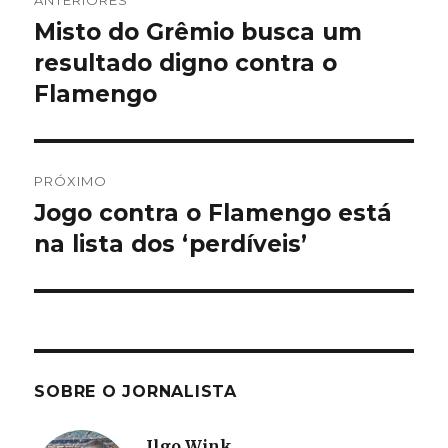
ANTERIORES
de
Misto do Grêmio busca um
Post
anterior:
resultado digno contra o
Post
Flamengo
PRÓXIMO
Jogo contra o Flamengo está
Próximo
post:
na lista dos ‘perdíveis’
SOBRE O JORNALISTA
Ilgo Wink