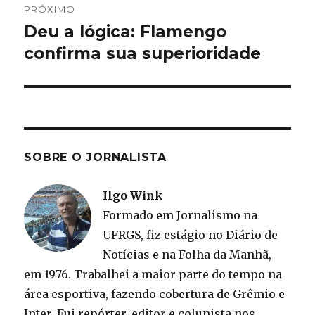
PRÓXIMO
Deu a lógica: Flamengo
Próximo
post:
confirma sua superioridade
SOBRE O JORNALISTA
Ilgo Wink
Formado em Jornalismo na
UFRGS, fiz estágio no Diário de
Notícias e na Folha da Manhã,
em 1976. Trabalhei a maior parte do tempo na
área esportiva, fazendo cobertura de Grêmio e
Inter. Fui repórter, editor e colunista nos