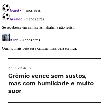
Navegação
ANTERIORES
de
Grêmio vence sem sustos,
Post
anterior:
mas com humildade e muito
Post
suor