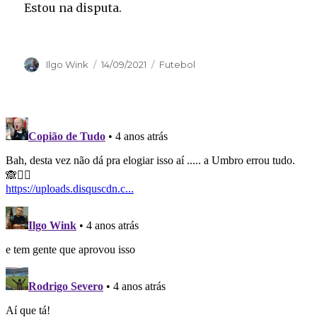
Estou na disputa.
Autor
Publicado
Categorias
Ilgo Wink
14/09/2021
Futebol
em