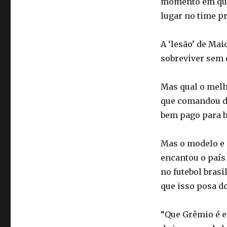
momento em que 
lugar no time pr
A ‘lesão’ de Ma
sobreviver sem 
Mas qual o melh
que comandou de
bem pago para b
Mas o modelo e 
encantou o país
no futebol bras
que isso posa d
“Que Grêmio é e