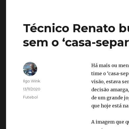
Técnico Renato 
sem o ‘casa-separ
Há mais ou meno
time o ‘casa-sep
Autor
Ilgo Wink
visão, estava s
Publicado
13/11/2020
decisão amarga,
em
Categorias
Futebol
de um grande jo
que hoje está na
A imagem que qu