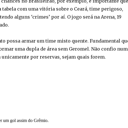
 chances no Brasileirão, por exemplo, é importante qu
 tabela com uma vitória sobre o Ceará, time perigoso,
ndo alguns ‘crimes’ por aí. O jogo será na Arena, 19
ado.
to possa armar um time misto quente. Fundamental qu
formar uma dupla de área sem Geromel. Não confio num
a unicamente por reservas, sejam quais forem.