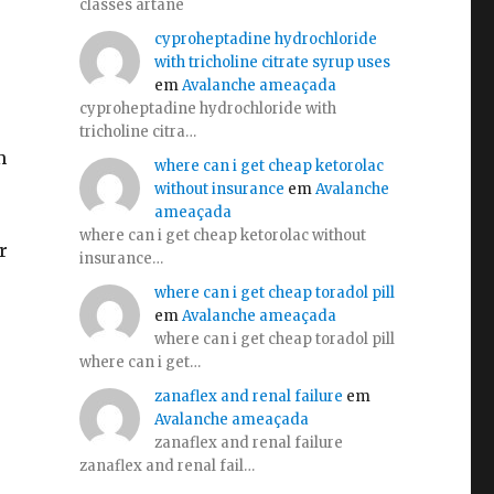
classes artane
cyproheptadine hydrochloride
with tricholine citrate syrup uses
em
Avalanche ameaçada
cyproheptadine hydrochloride with
tricholine citra…
m
where can i get cheap ketorolac
without insurance
em
Avalanche
ameaçada
where can i get cheap ketorolac without
r
insurance…
where can i get cheap toradol pill
em
Avalanche ameaçada
where can i get cheap toradol pill
where can i get…
zanaflex and renal failure
em
Avalanche ameaçada
zanaflex and renal failure
zanaflex and renal fail…