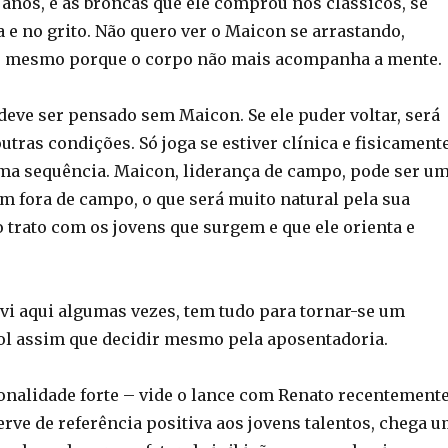
anos, e as broncas que ele comprou nos clássicos, se
 e no grito. Não quero ver o Maicon se arrastando,
go mesmo porque o corpo não mais acompanha a mente.
deve ser pensado sem Maicon. Se ele puder voltar, será
tras condições. Só joga se estiver clínica e fisicament
ma sequência. Maicon, liderança de campo, pode ser u
m fora de campo, o que será muito natural pela sua
 trato com os jovens que surgem e que ele orienta e
evi aqui algumas vezes, tem tudo para tornar-se um
bol assim que decidir mesmo pela aposentadoria.
onalidade forte – vide o lance com Renato recentement
rve de referência positiva aos jovens talentos, chega 