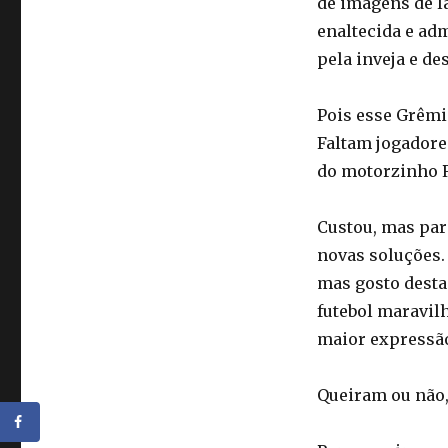
de imagens de l
enaltecida e ad
pela inveja e de
Pois esse Grêmio
Faltam jogadore
do motorzinho R
Custou, mas par
novas soluções.
mas gosto desta
futebol maravilh
maior expressão,
Queiram ou não, 