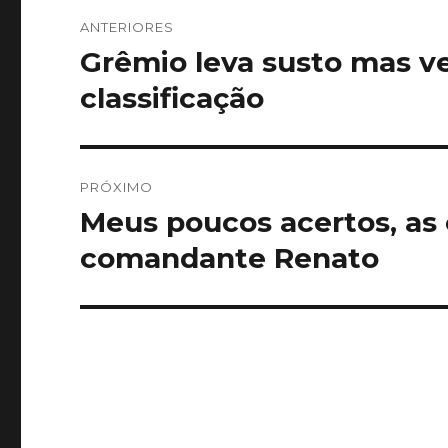
Navegação
ANTERIORES
de
Grêmio leva susto mas v
Post
anterior:
Post
classificação
PRÓXIMO
Meus poucos acertos, as 
Próximo
post:
comandante Renato