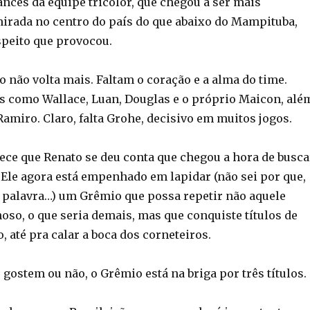
ances da equipe tricolor, que chegou a ser mais
mirada no centro do país do que abaixo do Mampituba,
speito que provocou.
 não volta mais. Faltam o coração e a alma do time.
s como Wallace, Luan, Douglas e o próprio Maicon, alé
amiro. Claro, falta Grohe, decisivo em muitos jogos.
ece que Renato se deu conta que chegou a hora de busca
 Ele agora está empenhado em lapidar (não sei por que,
 palavra…) um Grêmio que possa repetir não aquele
oso, o que seria demais, mas que conquiste títulos de
 até pra calar a boca dos corneteiros.
gostem ou não, o Grêmio está na briga por três títulos.