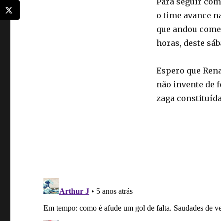
Para seguir com
o time avance na
que andou comete
horas, deste sáb
Espero que Rena
não invente de 
zaga constituíd