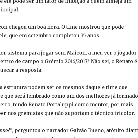
ele pode ser um fator de inibição a quem almeja um
incipal.
icon chegou um boa hora. O time mostrou que pode
ele, que em setembro completou 35 anos.
or sistema para jogar sem Maicon, a meu ver o jogador
ntro de campo o Grêmio 2016/2017? Não sei, o Renato é
uscar a resposta.
a estrutura podem ser os mesmos daquele time que
 e que será lembrado como um dos melhores já formad
ileiro, tendo Renato Portaluppi como mentor, por mais
oer nos gremistas que não suportam o técnico tricolor.
sse?”, perguntou o narrador Galvão Bueno, atônito dian