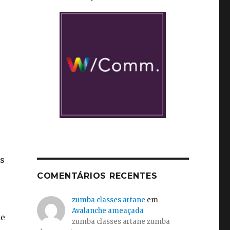
os
COMENTÁRIOS RECENTES
zumba classes artane
em
Avalanche ameaçada
te
zumba classes artane zumba