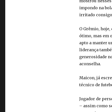
mostrou nesses 
impondo na bola
irritado consi
O Grêmio, hoje, 
ótimo, mas em ou
apto a manter u
liderança també
generosidade no
aconselha.
Maicon, já escr
técnico de fute
Jogador de pers
– assim como se