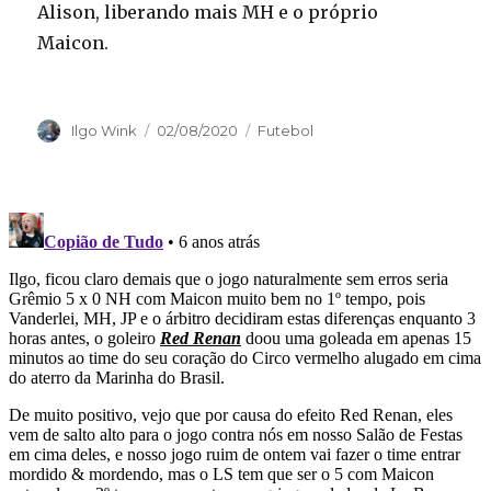
Alison, liberando mais MH e o próprio
Maicon.
Autor
Publicado
Categorias
Ilgo Wink
02/08/2020
Futebol
em