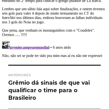
Navegação
ANTERIORES
de
Grêmio dá sinais de que vai
Post
anterior:
qualificar o time para o
Post
Brasileiro