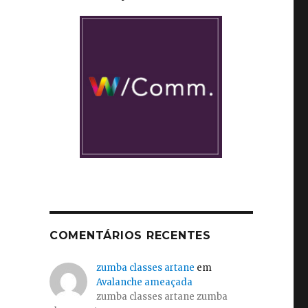
COMENTÁRIOS RECENTES
zumba classes artane
em
Avalanche ameaçada
zumba classes artane zumba