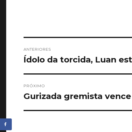
Navegação
ANTERIORES
de
Ídolo da torcida, Luan es
Post
anterior:
Post
PRÓXIMO
Gurizada gremista vence 
Próximo
post: