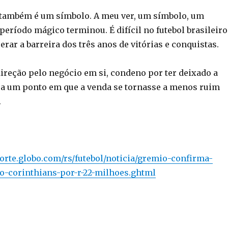
 também é um símbolo. A meu ver, um símbolo, um
período mágico terminou. É difícil no futebol brasileiro
rar a barreira dos três anos de vitórias e conquistas.
ireção pelo negócio em si, condeno por ter deixado a
 a um ponto em que a venda se tornasse a menos ruim
.
porte.globo.com/rs/futebol/noticia/gremio-confirma-
o-corinthians-por-r-22-milhoes.ghtml