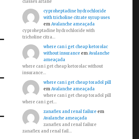
classes artane
cyproheptadine hydrochloride
with tricholine citrate syrup uses
em
Avalanche ameaçada
cyproheptadine hydrochloride with
tricholine citra…
where can i get cheap ketorolac
without insurance
em
Avalanche
ameaçada
where can i get cheap ketorolac without
insurance…
where can i get cheap toradol pill
em
Avalanche ameaçada
where can i get cheap toradol pill
where can i get…
zanaflex and renal failure
em
Avalanche ameaçada
zanaflex and renal failure
zanaflex and renal fail…