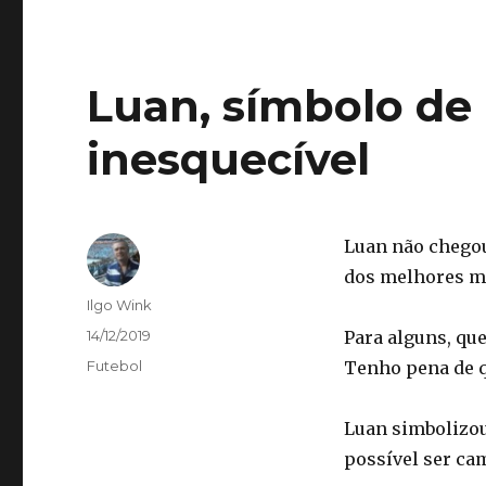
Luan, símbolo de
inesquecível
Luan não chegou
dos melhores m
Autor
Ilgo Wink
Publicado
14/12/2019
Para alguns, que
em
Categorias
Futebol
Tenho pena de 
Luan simbolizou
possível ser ca