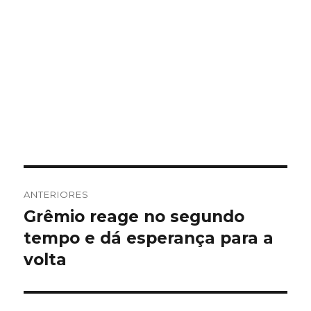
Navegação
ANTERIORES
de
Grêmio reage no segundo
Post
anterior:
tempo e dá esperança para a
Post
volta