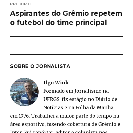
PRÓXIMO
Aspirantes do Grêmio repetem
Próximo
post:
o futebol do time principal
SOBRE O JORNALISTA
Ilgo Wink
Formado em Jornalismo na
UFRGS, fiz estágio no Diário de
Notícias e na Folha da Manhã,
em 1976. Trabalhei a maior parte do tempo na
área esportiva, fazendo cobertura de Grêmio e
Inter. Fui repórter, editor e colunista nos