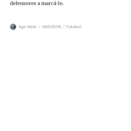
defensores a marcá-lo.
Autor
Publicado
Categorias
Ilgo Wink
06/10/2019
Futebol
em