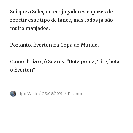
Sei que a Seleção tem jogadores capazes de
repetir esse tipo de lance, mas todos já são
muito manjados.
Portanto, Éverton na Copa do Mundo.
Como diria o Jô Soares: “Bota ponta, Tite, bota
o Éverton”.
Autor
Publicado
Categorias
Ilgo Wink
23/06/2019
Futebol
em