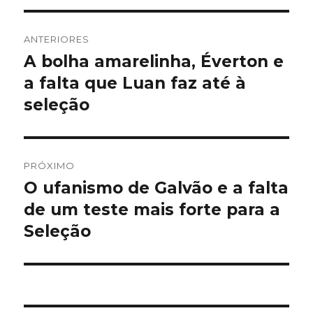
Navegação
ANTERIORES
de
A bolha amarelinha, Éverton e
Post
anterior:
a falta que Luan faz até à
Post
seleção
PRÓXIMO
O ufanismo de Galvão e a falta
Próximo
post:
de um teste mais forte para a
Seleção