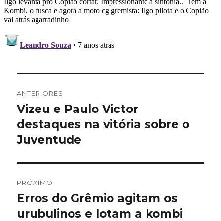
Navegação
ANTERIORES
de
Vizeu e Paulo Victor
Post
anterior:
destaques na vitória sobre o
Post
Juventude
PRÓXIMO
Erros do Grêmio agitam os
Próximo
post:
urubulinos e lotam a kombi