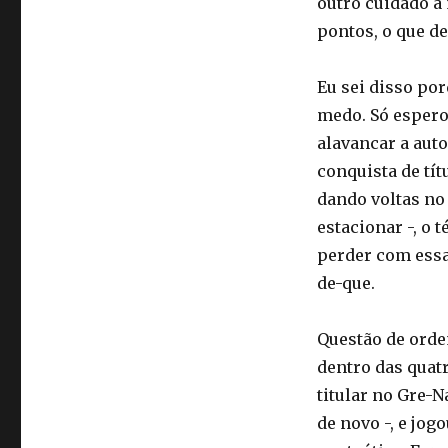
outro cuidado a 
pontos, o que de
Eu sei disso po
medo. Só espero
alavancar a aut
conquista de tí
dando voltas no
estacionar -, o 
perder com essa
de-que.
Questão de orde
dentro das quatr
titular no Gre-
de novo -, e jog