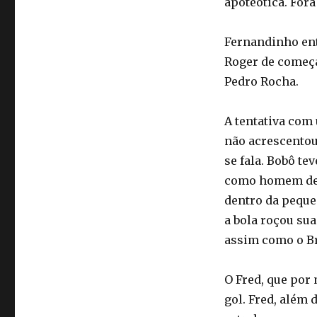
apoteótica. Fora
Fernandinho ent
Roger de começa
Pedro Rocha.
A tentativa com
não acrescentou
se fala. Bobô te
como homem de ár
dentro da peque
a bola roçou sua
assim como o Br
O Fred, que por
gol. Fred, além