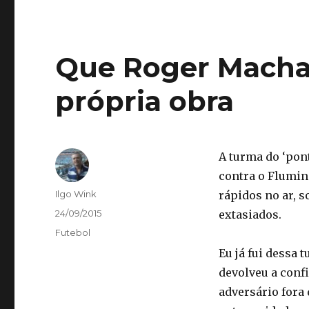
Que Roger Macha
própria obra
A turma do ‘pont
contra o Flumin
Autor
Ilgo Wink
rápidos no ar, s
Publicado
24/09/2015
extasiados.
em
Categorias
Futebol
Eu já fui dessa
devolveu a conf
adversário fora