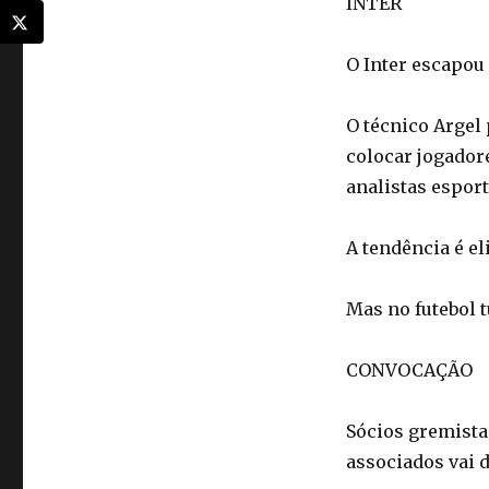
INTER
O Inter escapou
O técnico Argel
colocar jogador
analistas esport
A tendência é e
Mas no futebol 
CONVOCAÇÃO
Sócios gremista
associados vai 