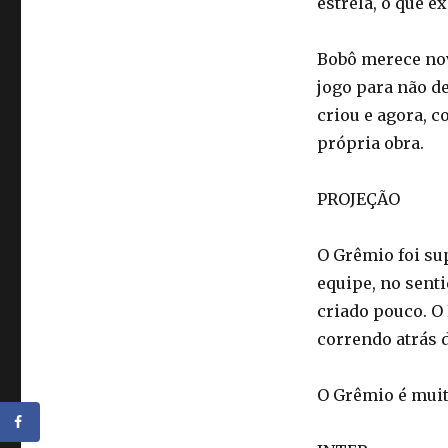
estrela, o que e
Bobô merece nov
jogo para não d
criou e agora, c
própria obra.
PROJEÇÃO
O Grêmio foi su
equipe, no sent
criado pouco. O
correndo atrás d
O Grêmio é muito