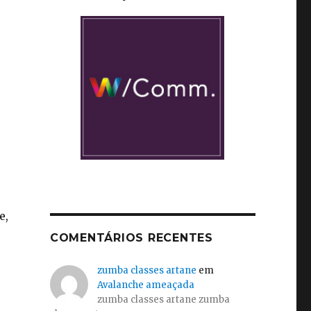
e,
COMENTÁRIOS RECENTES
zumba classes artane
em
Avalanche ameaçada
zumba classes artane zumba