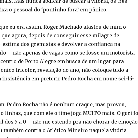
mais. Mas nunca abdicar de buscar a vitória, os três
ixa o pessoal do ‘pontinho fora’ em pânico.
rque eu era assim. Roger Machado afastou de mim o
 que agora, depois de conseguir esse milagre de
o-estima dos gremistas e devolver a confiança na
tulo – não apenas de vagas como se fosse um motorista
 centro de Porto Alegre em busca de um lugar para
técnico tricolor, revelação do ano, não coloque tudo a
 insistência em preterir Pedro Rocha em nome sei-lá-
m: Pedro Rocha não é nenhum craque, mas provou,
o linhas, que com ele o time joga MUITO mais. O guri fo
Nal dos 5 a 0 – não me estendo pra não chorar de emoção
ou também contra o Atlético Mineiro naquela vitória