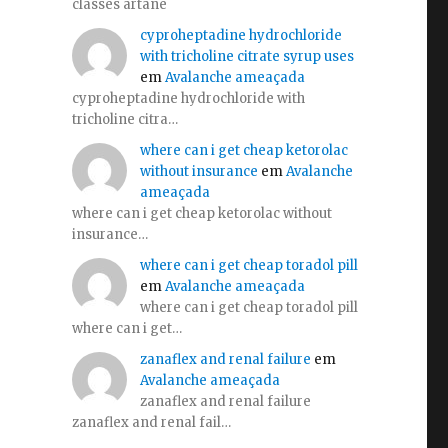
classes artane
cyproheptadine hydrochloride
with tricholine citrate syrup uses
em
Avalanche ameaçada
cyproheptadine hydrochloride with
tricholine citra…
where can i get cheap ketorolac
without insurance
em
Avalanche
ameaçada
where can i get cheap ketorolac without
insurance…
where can i get cheap toradol pill
em
Avalanche ameaçada
where can i get cheap toradol pill
where can i get…
zanaflex and renal failure
em
Avalanche ameaçada
zanaflex and renal failure
zanaflex and renal fail…