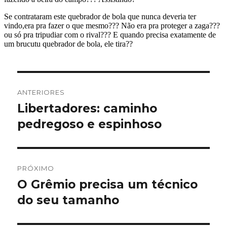
Navegação
ANTERIORES
de
Libertadores: caminho
Post
anterior:
pedregoso e espinhoso
Post
PRÓXIMO
O Grêmio precisa um técnico
Próximo
post:
do seu tamanho