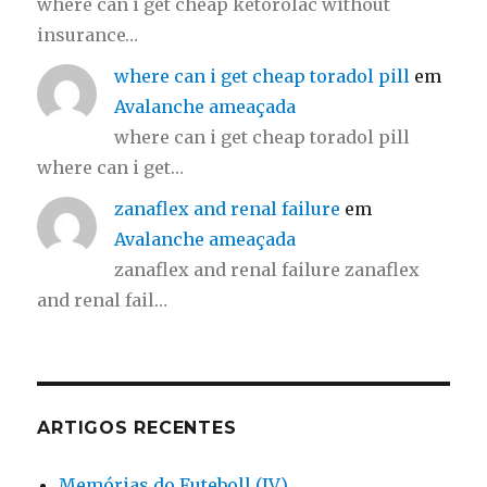
where can i get cheap ketorolac without
insurance…
where can i get cheap toradol pill
em
Avalanche ameaçada
where can i get cheap toradol pill
where can i get…
zanaflex and renal failure
em
Avalanche ameaçada
zanaflex and renal failure zanaflex
and renal fail…
ARTIGOS RECENTES
Memórias do Futeboll (IV)