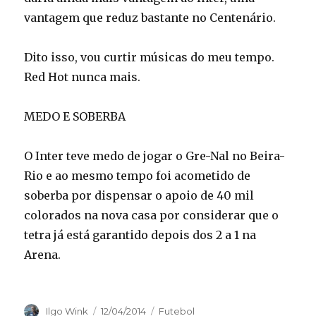
vantagem que reduz bastante no Centenário.
Dito isso, vou curtir músicas do meu tempo.
Red Hot nunca mais.
MEDO E SOBERBA
O Inter teve medo de jogar o Gre-Nal no Beira-
Rio e ao mesmo tempo foi acometido de
soberba por dispensar o apoio de 40 mil
colorados na nova casa por considerar que o
tetra já está garantido depois dos 2 a 1 na
Arena.
Autor
Publicado
Categorias
Ilgo Wink
12/04/2014
Futebol