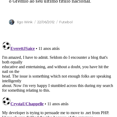
o Grêmio ao seu último título nacional.
Autor
Publicado
Categorias
Ilgo Wink
22/06/2012
Futebol
em