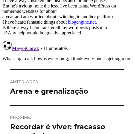
Navegação
ANTERIORES
de
Arena e grenalização
Post
anterior:
Post
PRÓXIMO
Recordar é viver: fracasso
Próximo