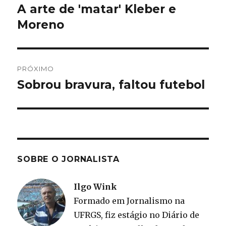
de
A arte de 'matar' Kleber e
Post
anterior:
Moreno
Post
PRÓXIMO
Sobrou bravura, faltou futebol
Próximo
post:
SOBRE O JORNALISTA
Ilgo Wink
Formado em Jornalismo na
UFRGS, fiz estágio no Diário de