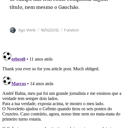
título, nem mesmo o Gauchão.
Autor
Publicado
Categorias
Ilgo Wink
16/02/2012
Futebol
em