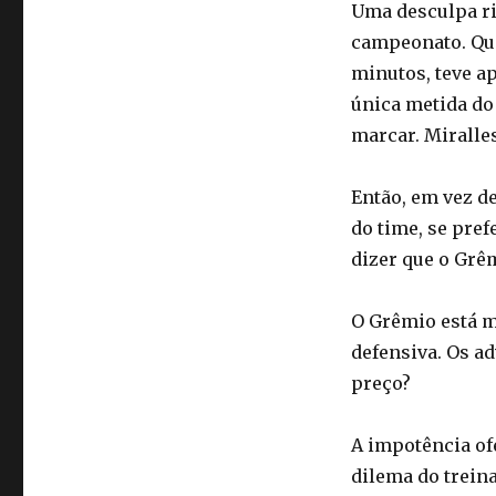
Uma desculpa ri
campeonato. Que
minutos, teve a
única metida do 
marcar. Miralles
Então, em vez de
do time, se pref
dizer que o Gr
O Grêmio está m
defensiva. Os ad
preço?
A impotência of
dilema do trein