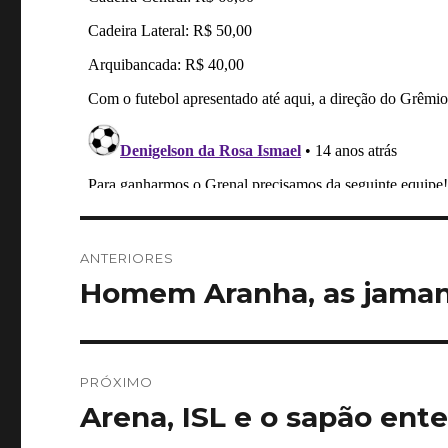
Navegação
ANTERIORES
de
Homem Aranha, as jaman
Post
anterior:
Post
PRÓXIMO
Arena, ISL e o sapão ent
Próximo
post: