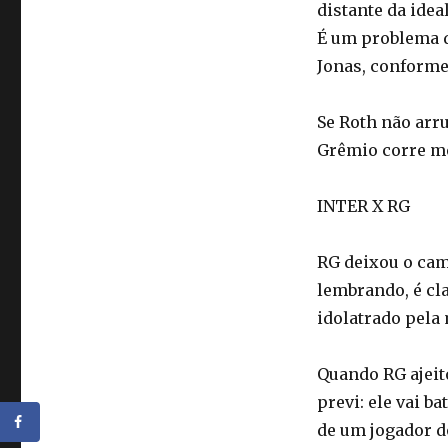
distante da idea
É um problema di
Jonas, conforme
Se Roth não arru
Grêmio corre me
INTER X RG
RG deixou o cam
lembrando, é cl
idolatrado pela
Quando RG ajeito
previ: ele vai ba
de um jogador d