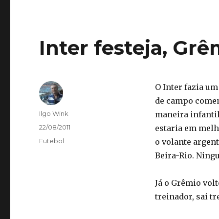
Inter festeja, Grê
O Inter fazia u
de campo comemo
Autor
Ilgo Wink
maneira infantil
Publicado
22/08/2011
estaria em melh
em
Categorias
Futebol
o volante argent
Beira-Rio. Ning
Já o Grêmio volt
treinador, sai t