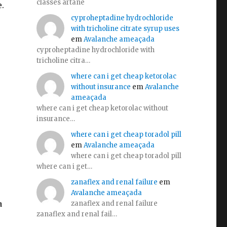
classes artane
.
cyproheptadine hydrochloride
e
with tricholine citrate syrup uses
em
Avalanche ameaçada
cyproheptadine hydrochloride with
tricholine citra…
where can i get cheap ketorolac
without insurance
em
Avalanche
ameaçada
where can i get cheap ketorolac without
insurance…
where can i get cheap toradol pill
em
Avalanche ameaçada
where can i get cheap toradol pill
where can i get…
zanaflex and renal failure
em
Avalanche ameaçada
a
zanaflex and renal failure
zanaflex and renal fail…