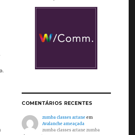
a
o.
COMENTÁRIOS RECENTES
zumba classes artane
em
Avalanche ameaçada
a
zumba classes artane zumba