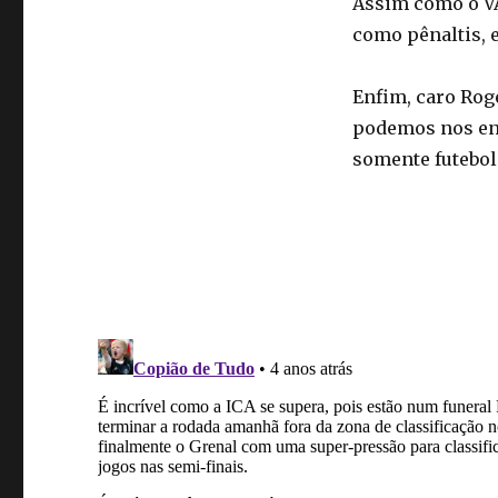
Assim como o VA
como pênaltis, e
Enfim, caro Roge
podemos nos ent
somente futebol