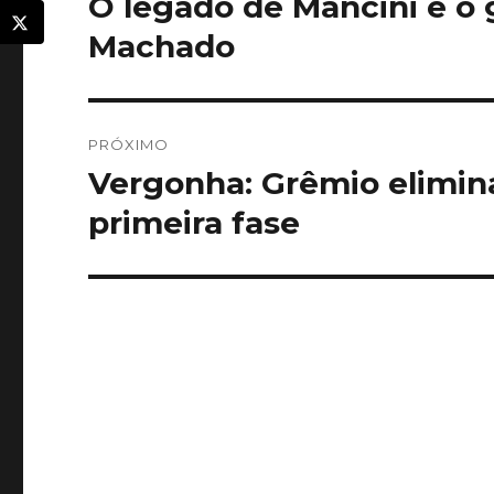
O legado de Mancini e o 
Post
anterior:
Post
Machado
PRÓXIMO
Vergonha: Grêmio elimina
Próximo
post:
primeira fase