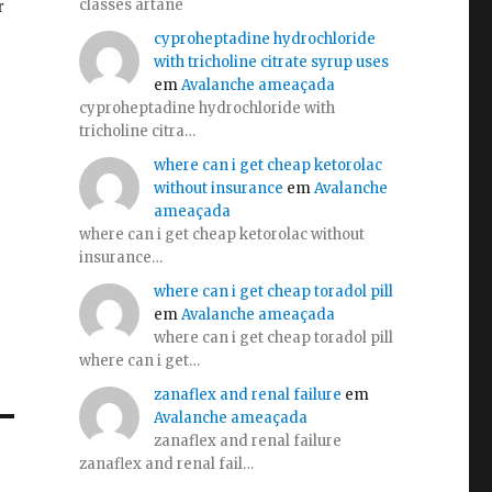
classes artane
cyproheptadine hydrochloride
with tricholine citrate syrup uses
em
Avalanche ameaçada
cyproheptadine hydrochloride with
tricholine citra…
where can i get cheap ketorolac
without insurance
em
Avalanche
ameaçada
where can i get cheap ketorolac without
insurance…
where can i get cheap toradol pill
em
Avalanche ameaçada
where can i get cheap toradol pill
where can i get…
zanaflex and renal failure
em
Avalanche ameaçada
zanaflex and renal failure
zanaflex and renal fail…