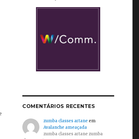
COMENTÁRIOS RECENTES
zumba classes artane
em
Avalanche ameaçada
zumba classes artane zumba