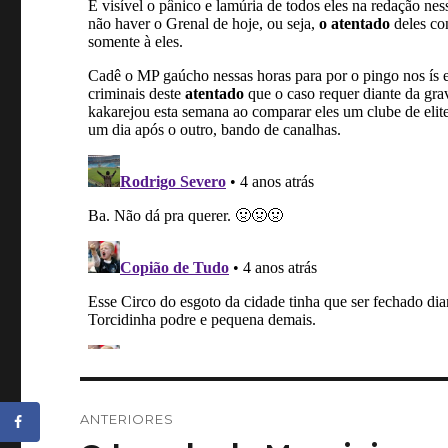
Navegação
ANTERIORES
de