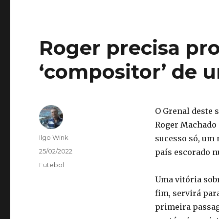
Roger precisa pr
‘compositor’ de 
O Grenal deste s
Roger Machado 
Autor
Ilgo Wink
sucesso só, um
Publicado
25/02/2022
país escorado n
em
Categorias
Futebol
Uma vitória sob
fim, servirá pa
primeira passag