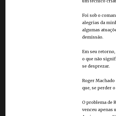
um técnico criat
Foi sob o coman
alegrias da minh
algumas atuações
demissão.
Em seu retorno,
o que não signi
se desprezar.
Roger Machado é
que, se perder o
O problema de R
venceu apenas um