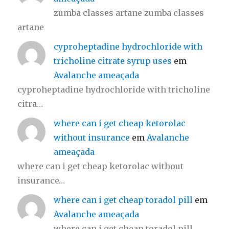
zumba classes artane zumba classes
artane
cyproheptadine hydrochloride with
tricholine citrate syrup uses
em
Avalanche ameaçada
cyproheptadine hydrochloride with tricholine
citra…
where can i get cheap ketorolac
without insurance
em
Avalanche
ameaçada
where can i get cheap ketorolac without
insurance…
where can i get cheap toradol pill
em
Avalanche ameaçada
where can i get cheap toradol pill