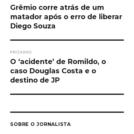
de
Grêmio corre atrás de um
Post
anterior:
matador após o erro de liberar
Post
Diego Souza
PRÓXIMO
O ‘acidente’ de Romildo, o
Próximo
post:
caso Douglas Costa e o
destino de JP
SOBRE O JORNALISTA