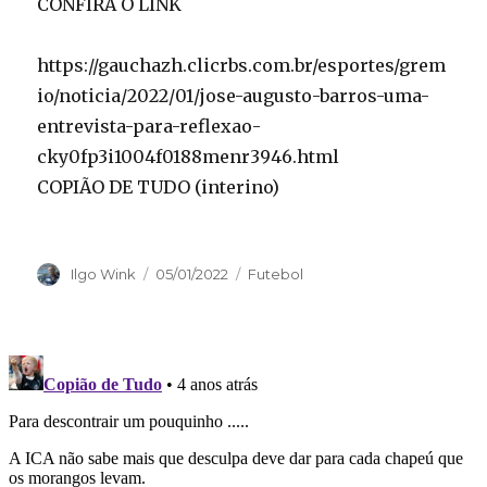
CONFIRA O LINK
https://gauchazh.clicrbs.com.br/esportes/grem
io/noticia/2022/01/jose-augusto-barros-uma-
entrevista-para-reflexao-
cky0fp3i1004f0188menr3946.html
COPIÃO DE TUDO (interino)
Autor
Publicado
Categorias
Ilgo Wink
05/01/2022
Futebol
em