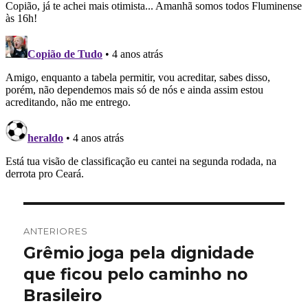
Navegação
ANTERIORES
de
Grêmio joga pela dignidade
Post
anterior:
que ficou pelo caminho no
Post
Brasileiro