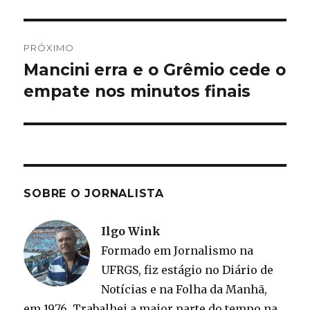
PRÓXIMO
Mancini erra e o Grêmio cede o
Próximo
post:
empate nos minutos finais
SOBRE O JORNALISTA
Ilgo Wink
Formado em Jornalismo na
UFRGS, fiz estágio no Diário de
Notícias e na Folha da Manhã,
em 1976. Trabalhei a maior parte do tempo na