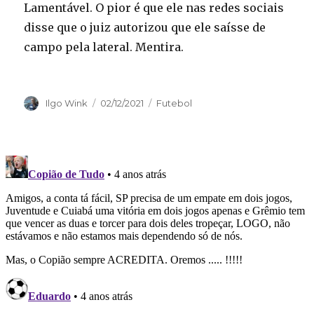
Lamentável. O pior é que ele nas redes sociais
disse que o juiz autorizou que ele saísse de
campo pela lateral. Mentira.
Autor
Publicado
Categorias
Ilgo Wink
02/12/2021
Futebol
em