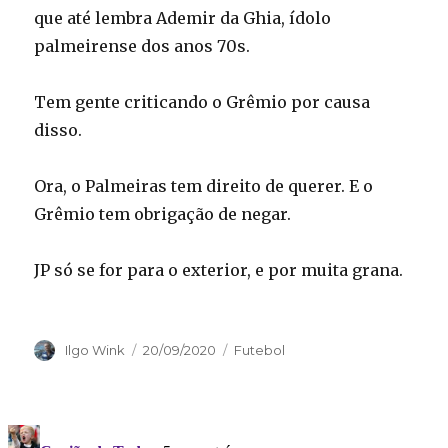
que até lembra Ademir da Ghia, ídolo
palmeirense dos anos 70s.
Tem gente criticando o Grêmio por causa
disso.
Ora, o Palmeiras tem direito de querer. E o
Grêmio tem obrigação de negar.
JP só se for para o exterior, e por muita grana.
Autor
Publicado
Categorias
Ilgo Wink
20/09/2020
Futebol
em