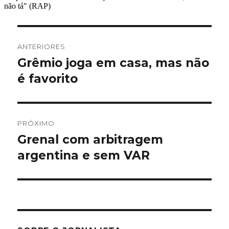
Navegação
ANTERIORES
de
Grêmio joga em casa, mas não
Post
anterior:
é favorito
Post
PRÓXIMO
Grenal com arbitragem
Próximo
post:
argentina e sem VAR