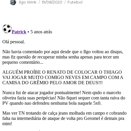
Autor
Publicado
Categorias
Ilgo Wink
19/08/2020
Futebol
em