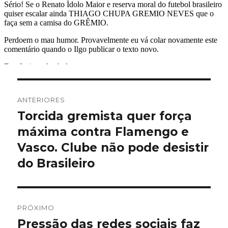
Navegação
ANTERIORES
de
Torcida gremista quer força
Post
anterior:
máxima contra Flamengo e
Post
Vasco. Clube não pode desistir
do Brasileiro
PRÓXIMO
Pressão das redes sociais faz
Próximo