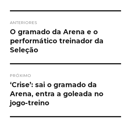
Navegação
ANTERIORES
de
O gramado da Arena e o
Post
anterior:
performático treinador da
Post
Seleção
PRÓXIMO
‘Crise’: sai o gramado da
Próximo
post:
Arena, entra a goleada no
jogo-treino