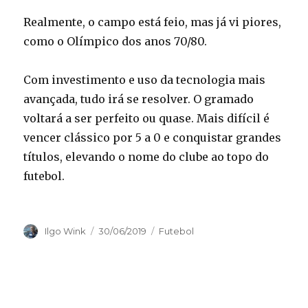
Realmente, o campo está feio, mas já vi piores,
como o Olímpico dos anos 70/80.
Com investimento e uso da tecnologia mais
avançada, tudo irá se resolver. O gramado
voltará a ser perfeito ou quase. Mais difícil é
vencer clássico por 5 a 0 e conquistar grandes
títulos, elevando o nome do clube ao topo do
futebol.
Autor
Publicado
Categorias
Ilgo Wink
30/06/2019
Futebol
em