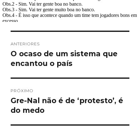
Navegação
ANTERIORES
de
O ocaso de um sistema que
Post
anterior:
encantou o país
Post
PRÓXIMO
Gre-Nal não é de ‘protesto’, é
Próximo
post:
do medo