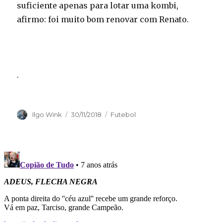
suficiente apenas para lotar uma kombi,
afirmo: foi muito bom renovar com Renato.
.
Autor
Publicado
Categorias
Ilgo Wink
30/11/2018
Futebol
em