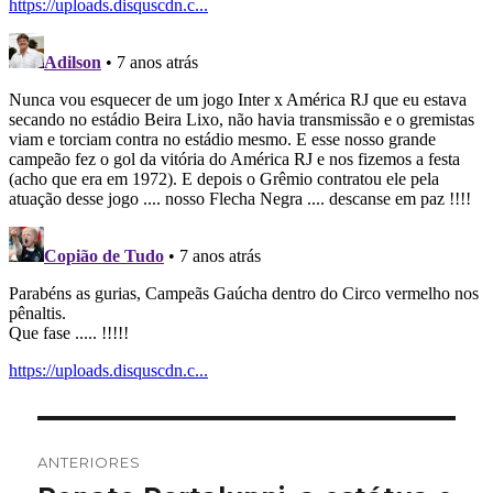
Navegação
ANTERIORES
de