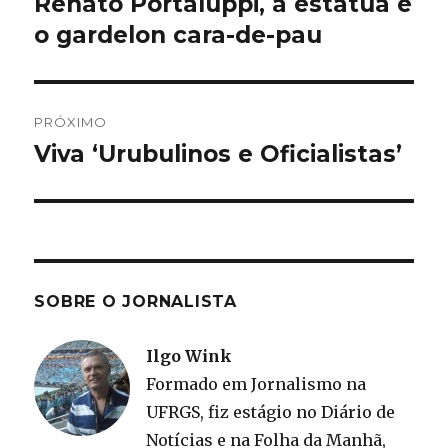
Renato Portaluppi, a estátua e
Post
anterior:
o gardelon cara-de-pau
Post
PRÓXIMO
Viva ‘Urubulinos e Oficialistas’
Próximo
post:
SOBRE O JORNALISTA
Ilgo Wink
Formado em Jornalismo na
UFRGS, fiz estágio no Diário de
Notícias e na Folha da Manhã,