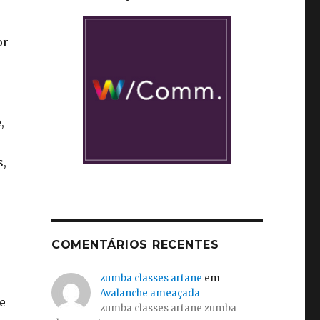
or
,
s,
COMENTÁRIOS RECENTES
zumba classes artane
em
i
Avalanche ameaçada
e
zumba classes artane zumba