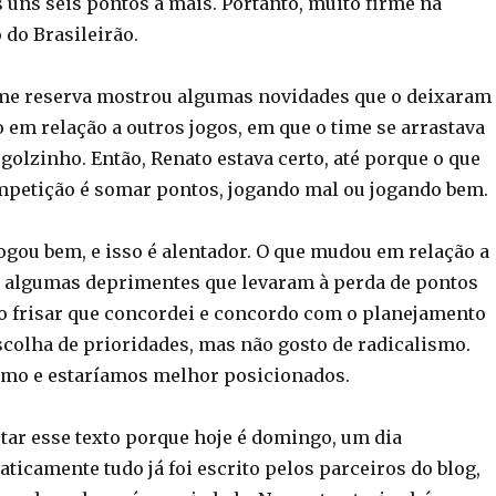
uns seis pontos a mais. Portanto, muito firme na
o do Brasileirão.
ime reserva mostrou algumas novidades que o deixaram
 em relação a outros jogos, em que o time se arrastava
olzinho. Então, Renato estava certo, até porque o que
mpetição é somar pontos, jogando mal ou jogando bem.
ogou bem, e isso é alentador. O que mudou em relação a
, algumas deprimentes que levaram à perda de pontos
o frisar que concordei e concordo com o planejamento
scolha de prioridades, mas não gosto de radicalismo.
smo e estaríamos melhor posicionados.
tar esse texto porque hoje é domingo, um dia
aticamente tudo já foi escrito pelos parceiros do blog,