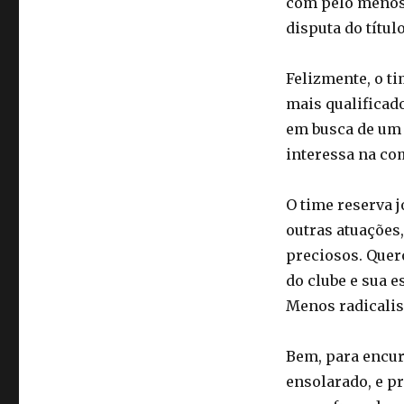
com pelo menos 
disputa do títul
Felizmente, o t
mais qualificado
em busca de um g
interessa na co
O time reserva j
outras atuações
preciosos. Quer
do clube e sua e
Menos radicali
Bem, para encur
ensolarado, e pr