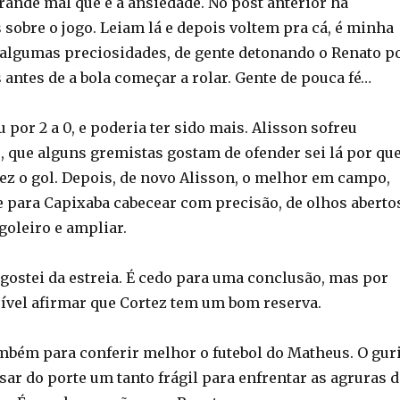
rande mal que é a ansiedade. No post anterior há
sobre o jogo. Leiam lá e depois voltem pra cá, é minha
 algumas preciosidades, de gente detonando o Renato p
 antes de a bola começar a rolar. Gente de pouca fé…
por 2 a 0, e poderia ter sido mais. Alisson sofreu
, que alguns gremistas gostam de ofender sei lá por que
fez o gol. Depois, de novo Alisson, o melhor em campo,
 para Capixaba cabecear com precisão, de olhos aberto
goleiro e ampliar.
 gostei da estreia. É cedo para uma conclusão, mas por
ível afirmar que Cortez tem um bom reserva.
ambém para conferir melhor o futebol do Matheus. O gur
sar do porte um tanto frágil para enfrentar as agruras d