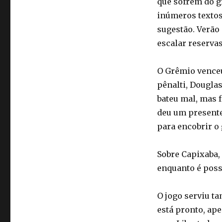
que sofrem do g
inúmeros textos 
sugestão. Verão
escalar reservas
O Grêmio venceu 
pênalti, Douglas
bateu mal, mas 
deu um presente
para encobrir o 
Sobre Capixaba,
enquanto é poss
O jogo serviu t
está pronto, ape