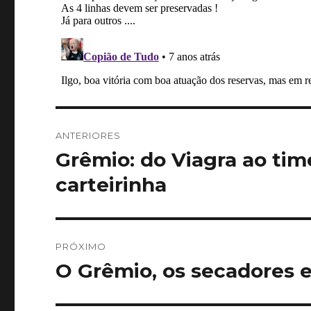
Navegação
ANTERIORES
de
Grêmio: do Viagra ao ti
Post
anterior:
Post
carteirinha
PRÓXIMO
O Grêmio, os secadores e
Próximo
post: