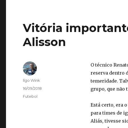
Vitória important
Alisson
O técnico Renato
reserva dentro d
Autor
Ilgo Wink
temeridade. Talv
Publicado
16/09/2018
grupo, que não t
em
Categorias
Futebol
Está certo, era
para times de i
Aliás, tivesse s