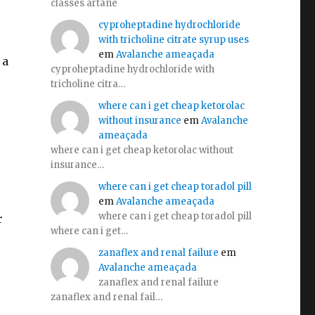
classes artane
cyproheptadine hydrochloride
with tricholine citrate syrup uses
em
Avalanche ameaçada
 a
cyproheptadine hydrochloride with
tricholine citra…
where can i get cheap ketorolac
without insurance
em
Avalanche
ameaçada
where can i get cheap ketorolac without
insurance…
where can i get cheap toradol pill
em
Avalanche ameaçada
where can i get cheap toradol pill
r
where can i get…
zanaflex and renal failure
em
Avalanche ameaçada
zanaflex and renal failure
zanaflex and renal fail…