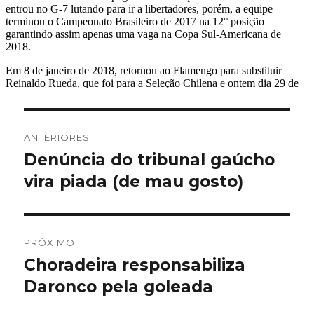
Navegação
ANTERIORES
de
Denúncia do tribunal gaúcho
Post
anterior:
vira piada (de mau gosto)
Post
PRÓXIMO
Choradeira responsabiliza
Próximo
post:
Daronco pela goleada