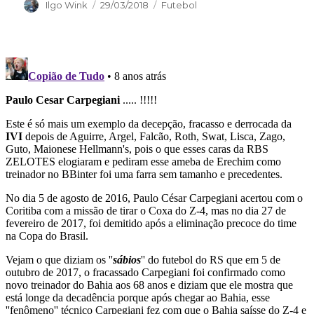
Autor
Publicado
Categorias
Ilgo Wink
29/03/2018
Futebol
em