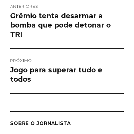
Navegação
ANTERIORES
de
Grêmio tenta desarmar a
Post
anterior:
bomba que pode detonar o
Post
TRI
PRÓXIMO
Jogo para superar tudo e
Próximo
post:
todos
SOBRE O JORNALISTA