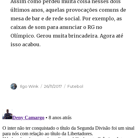
Assim como perdeu muita coisa nesses dois
últimos anos, aquelas provocações comuns de
mesa de bar e de rede social. Por exemplo, as
caixas de som para anunciar o RG no
Olímpico. Gerou muita brincadeira. Agora até
isso acabou.
Autor
Publicado
Categorias
Ilgo Wink
26/11/2017
Futebol
em