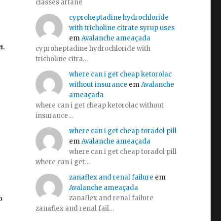
classes artane
cyproheptadine hydrochloride
with tricholine citrate syrup uses
em
Avalanche ameaçada
a.
cyproheptadine hydrochloride with
tricholine citra…
where can i get cheap ketorolac
without insurance
em
Avalanche
ameaçada
where can i get cheap ketorolac without
insurance…
where can i get cheap toradol pill
em
Avalanche ameaçada
where can i get cheap toradol pill
where can i get…
zanaflex and renal failure
em
Avalanche ameaçada
o
zanaflex and renal failure
zanaflex and renal fail…