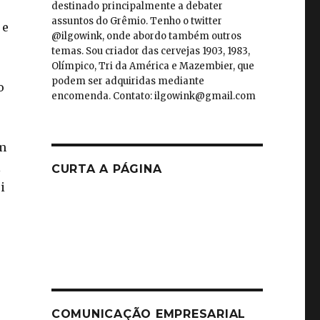
destinado principalmente a debater
assuntos do Grêmio. Tenho o twitter
 e
@ilgowink, onde abordo também outros
temas. Sou criador das cervejas 1903, 1983,
Olímpico, Tri da América e Mazembier, que
podem ser adquiridas mediante
o
encomenda. Contato: ilgowink@gmail.com
ém
l
CURTA A PÁGINA
i
o
COMUNICAÇÃO EMPRESARIAL