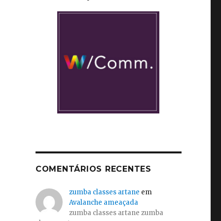
COMENTÁRIOS RECENTES
zumba classes artane
em
Avalanche ameaçada
,
zumba classes artane zumba