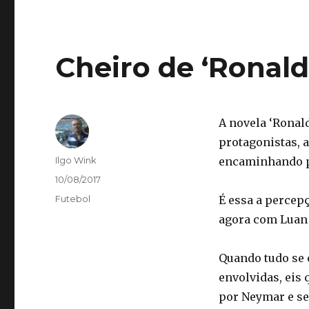
Cheiro de ‘Ronald
A novela ‘Ronal
protagonistas, 
Autor
Ilgo Wink
encaminhando p
Publicado
10/08/2017
em
Categorias
Futebol
É essa a percepç
agora com Luan
Quando tudo se
envolvidas, eis
por Neymar e sei