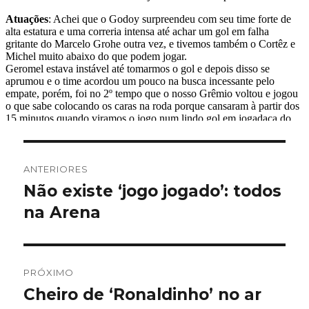
Navegação
ANTERIORES
de
Não existe ‘jogo jogado’: todos
Post
anterior:
na Arena
Post
PRÓXIMO
Cheiro de ‘Ronaldinho’ no ar
Próximo