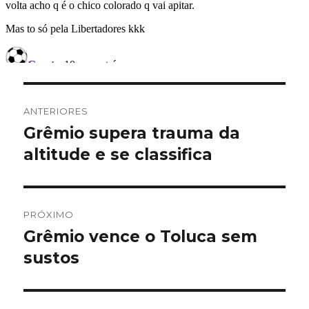
Navegação
ANTERIORES
de
Grêmio supera trauma da
Post
anterior:
altitude e se classifica
Post
PRÓXIMO
Grêmio vence o Toluca sem
Próximo
post:
sustos