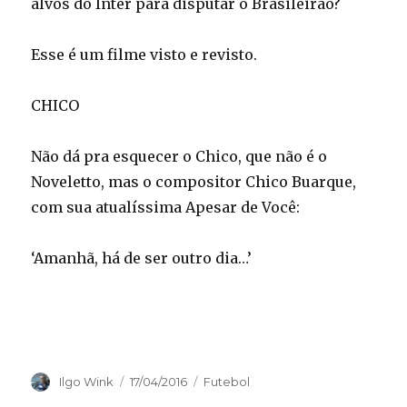
alvos do Inter para disputar o Brasileirão?
Esse é um filme visto e revisto.
CHICO
Não dá pra esquecer o Chico, que não é o
Noveletto, mas o compositor Chico Buarque,
com sua atualíssima Apesar de Você:
‘Amanhã, há de ser outro dia…’
Autor
Publicado
Categorias
Ilgo Wink
17/04/2016
Futebol
em