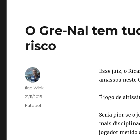
O Gre-Nal tem tud
risco
Esse juiz, o Ric
amassou neste G
Autor
Ilgo Wink
Publicado
21/11/2015
É jogo de altíss
em
Categorias
Futebol
Seria pior se o 
mais disciplina
jogador metido a