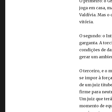
O primeiro: o G
joga em casa, m
Valdívia. Mas o
vitória.
O segundo: o In
garganta. A torc
condições de da
gerar um ambien
O terceiro, e o 
se impor à força
de um juiz titub
firme para neutr
Um juiz que terá
momento de equi