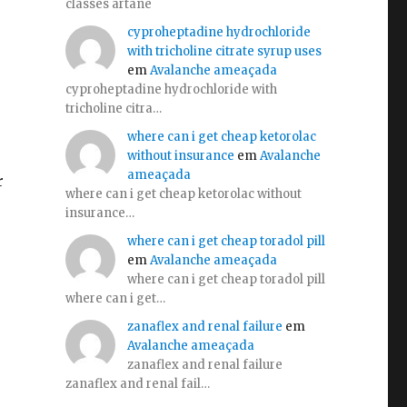
classes artane
cyproheptadine hydrochloride
with tricholine citrate syrup uses
em
Avalanche ameaçada
cyproheptadine hydrochloride with
tricholine citra…
where can i get cheap ketorolac
without insurance
em
Avalanche
ameaçada
r
where can i get cheap ketorolac without
insurance…
where can i get cheap toradol pill
em
Avalanche ameaçada
where can i get cheap toradol pill
where can i get…
zanaflex and renal failure
em
Avalanche ameaçada
zanaflex and renal failure
zanaflex and renal fail…