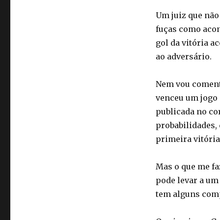
Um juiz que não 
fuças como acon
gol da vitória a
ao adversário.
Nem vou comenta
venceu um jogo 
publicada no co
probabilidades, 
primeira vitóri
Mas o que me fa
pode levar a um
tem alguns com