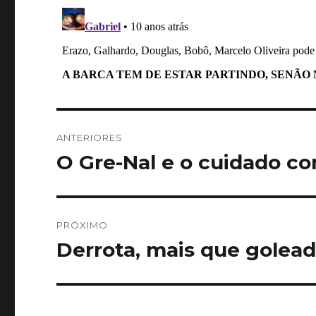
Navegação
ANTERIORES
de
O Gre-Nal e o cuidado co
Post
anterior:
Post
PRÓXIMO
Derrota, mais que golead
Próximo
post: