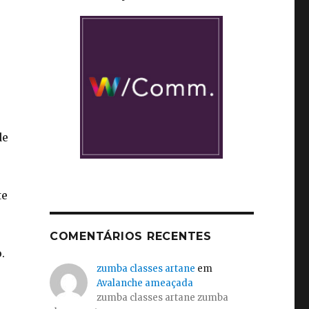
de
te
s
COMENTÁRIOS RECENTES
.
zumba classes artane
em
Avalanche ameaçada
zumba classes artane zumba