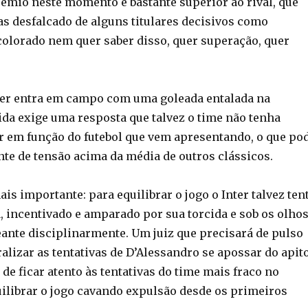
rêmio neste momento é bastante superior ao rival, que
as desfalcado de alguns titulares decisivos como
 colorado nem quer saber disso, quer superação, quer
ter entra em campo com uma goleada entalada na
ida exige uma resposta que talvez o time não tenha
r em função do futebol que vem apresentando, o que po
te de tensão acima da média de outros clássicos.
mais importante: para equilibrar o jogo o Inter talvez ten
, incentivado e amparado por sua torcida e sob os olho
eante disciplinarmente. Um juiz que precisará de pulso
alizar as tentativas de D’Alessandro se apossar do apito
 de ficar atento às tentativas do time mais fraco no
librar o jogo cavando expulsão desde os primeiros