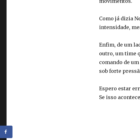
movimentos.
Como já dizia N
intensidade, me
Enfim, de um la
outro, um time q
comando de um t
sob forte press
Espero estar er
Se isso acontec