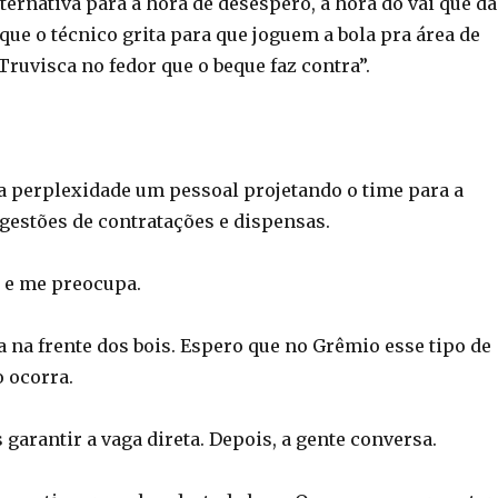
ernativa para a hora de desespero, a hora do vai que dá
ue o técnico grita para que joguem a bola pra área de
“Truvisca no fedor que o beque faz contra”.
 perplexidade um pessoal projetando o time para a
ugestões de contratações e dispensas.
 e me preocupa.
ça na frente dos bois. Espero que no Grêmio esse tipo de
 ocorra.
garantir a vaga direta. Depois, a gente conversa.