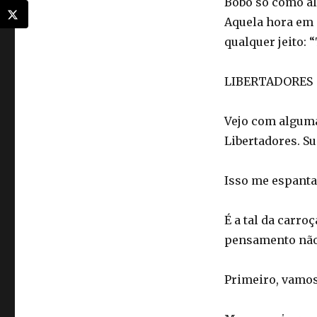
Bobô só como alt
Aquela hora em q
qualquer jeito: 
LIBERTADORES
Vejo com alguma
Libertadores. S
Isso me espanta
É a tal da carro
pensamento não
Primeiro, vamos 