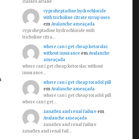
classes artane
cyproheptadine hydrochloride
with tricholine citrate syrup uses
em
Avalanche ameaçada
e
cyproheptadine hydrochloride with
tricholine citra…
where can i get cheap ketorolac
without insurance
em
Avalanche
ameaçada
where can i get cheap ketorolac without
insurance…
m
where can i get cheap toradol pill
em
Avalanche ameaçada
where can i get cheap toradol pill
where can i get…
zanaflex and renal failure
em
Avalanche ameaçada
zanaflex and renal failure
zanaflex and renal fail…