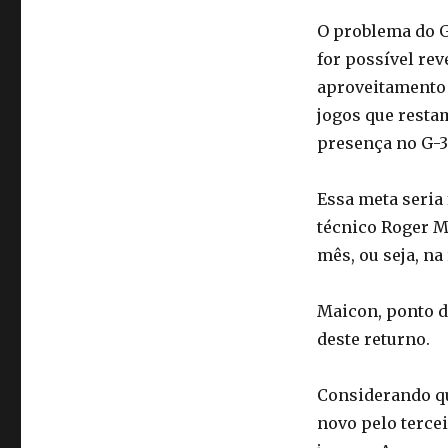
O problema do G
for possível re
aproveitamento 
jogos que resta
presença no G-3
Essa meta seria
técnico Roger M
mês, ou seja, na
Maicon, ponto de
deste returno.
Considerando qu
novo pelo tercei