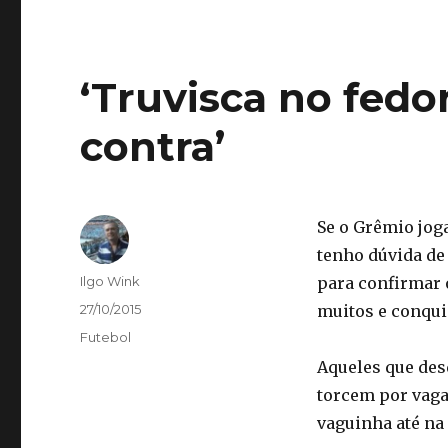
‘Truvisca no fedo
contra’
Se o Grêmio jog
tenho dúvida de
Autor
Ilgo Wink
para confirmar o
Publicado
27/10/2015
muitos e conqui
em
Categorias
Futebol
Aqueles que des
torcem por vaga
vaguinha até na