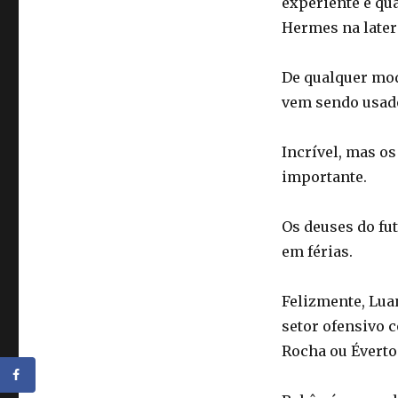
experiente e qua
Hermes na later
De qualquer mod
vem sendo usad
Incrível, mas os
importante.
Os deuses do fu
em férias.
Felizmente, Luan
setor ofensivo 
Rocha ou Éverto