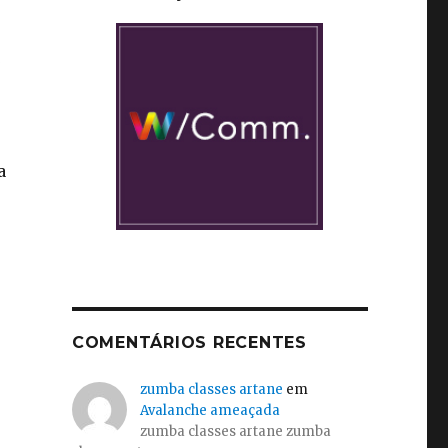
a
COMENTÁRIOS RECENTES
zumba classes artane
em
Avalanche ameaçada
zumba classes artane zumba