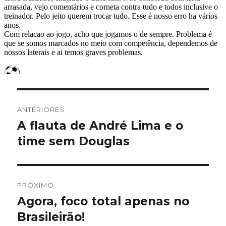
Navegação
ANTERIORES
de
A flauta de André Lima e o
Post
anterior:
time sem Douglas
Post
PRÓXIMO
Agora, foco total apenas no
Próximo
post:
Brasileirão!