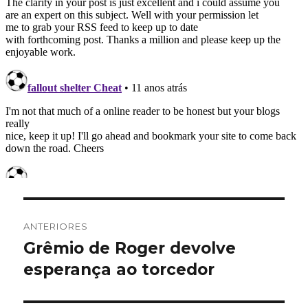
Navegação
ANTERIORES
de
Grêmio de Roger devolve
Post
anterior:
esperança ao torcedor
Post