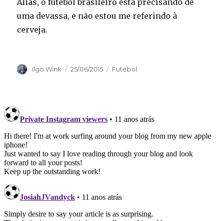
Aliás, o futebol brasileiro está precisando de
uma devassa, e não estou me referindo à
cerveja.
Autor
Publicado
Categorias
Ilgo Wink
25/06/2015
Futebol
em