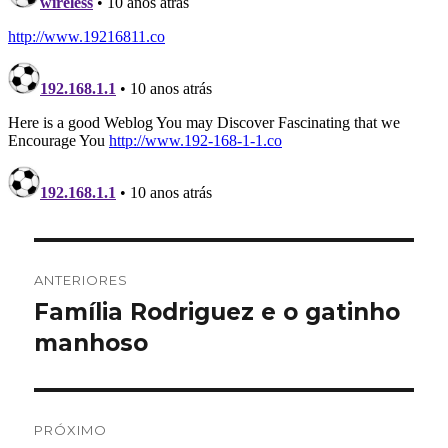
Navegação
ANTERIORES
de
Família Rodriguez e o gatinho
Post
anterior:
manhoso
Post
PRÓXIMO