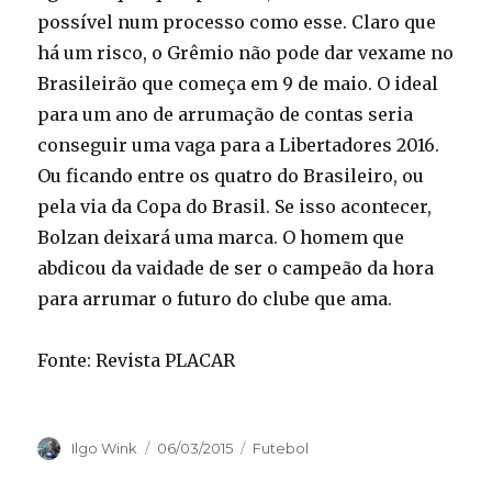
possível num processo como esse. Claro que
há um risco, o Grêmio não pode dar vexame no
Brasileirão que começa em 9 de maio. O ideal
para um ano de arrumação de contas seria
conseguir uma vaga para a Libertadores 2016.
Ou ficando entre os quatro do Brasileiro, ou
pela via da Copa do Brasil. Se isso acontecer,
Bolzan deixará uma marca. O homem que
abdicou da vaidade de ser o campeão da hora
para arrumar o futuro do clube que ama.
Fonte: Revista PLACAR
Autor
Publicado
Categorias
Ilgo Wink
06/03/2015
Futebol
em