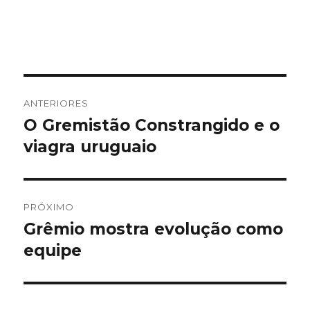
Navegação
ANTERIORES
de
O Gremistão Constrangido e o
Post
anterior:
viagra uruguaio
Post
PRÓXIMO
Grêmio mostra evolução como
Próximo
post:
equipe