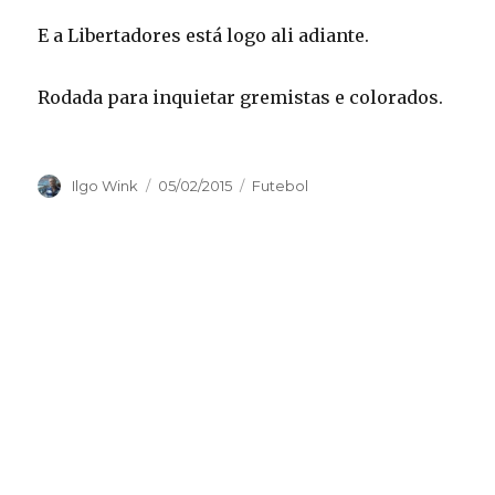
E a Libertadores está logo ali adiante.
Rodada para inquietar gremistas e colorados.
Autor
Publicado
Categorias
Ilgo Wink
05/02/2015
Futebol
em