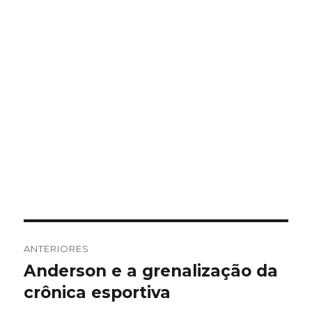
Navegação
ANTERIORES
de
Anderson e a grenalização da
Post
anterior:
crônica esportiva
Post