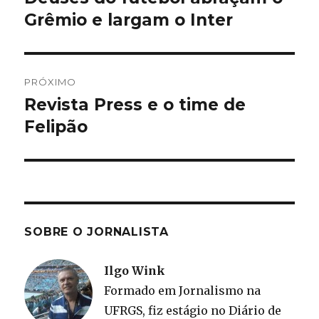
anterior:
Grêmio e largam o Inter
Post
PRÓXIMO
Revista Press e o time de
Próximo
post:
Felipão
SOBRE O JORNALISTA
Ilgo Wink
Formado em Jornalismo na
UFRGS, fiz estágio no Diário de