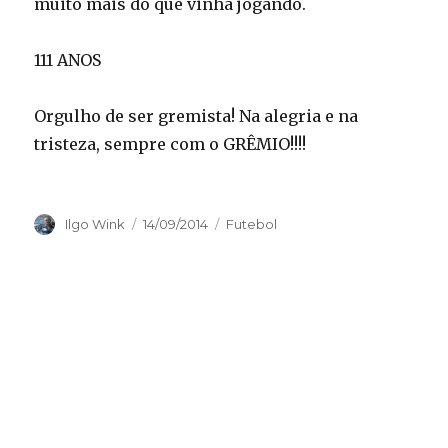
muito mais do que vinha jogando.
111 ANOS
Orgulho de ser gremista! Na alegria e na
tristeza, sempre com o GRÊMIO!!!!
Autor
Publicado
Categorias
Ilgo Wink
14/09/2014
Futebol
em